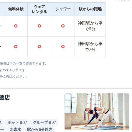
ウェア
無料体験
シャワー
駅からの距離
レンタル
神田駅から車
〜
○
○
○
で6分
神田駅から車
〜
○
○
○
で7分
全施設は下の一覧で確認できます。
すすめする項目です。
をご確認ください。
館店
ス
ホットヨガ
グループヨガ
ー
水素水
駅から5分以内