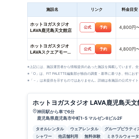
施設名
リンク
料金目安
ホットヨガスタジオ
4,800円
公式
予約
LAVA鹿児島天文館店
ホットヨガスタジオ
4,800円
公式
予約
LAVAスクエアモール
鹿児島宇宿店
※上記には、施設運営者から情報提供のあった施設を掲載しています。
※「○」は、FIT PALETTE編集部が独自の調査・基準に基づき、特にお
※「－」は未提供を示すものではありません。詳細は各施設の公式サイト
ホットヨガスタジオ LAVA鹿児島天文
神田駅から車で6分
鹿児島県鹿児島市中町1-5 マルゼンⅡビル2F
タオルレンタル
ウェアレンタル
グループピラティ
シャワー
他店舗利用
無料体験
ミネラルウォータ