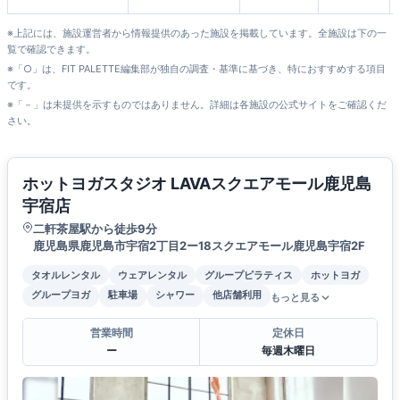
※上記には、施設運営者から情報提供のあった施設を掲載しています。全施設は下の一
覧で確認できます。
※「○」は、FIT PALETTE編集部が独自の調査・基準に基づき、特におすすめする項目
です。
※「－」は未提供を示すものではありません。詳細は各施設の公式サイトをご確認くだ
さい。
ホットヨガスタジオ LAVAスクエアモール鹿児島
宇宿店
二軒茶屋駅から徒歩9分
鹿児島県鹿児島市宇宿2丁目2ー18スクエアモール鹿児島宇宿2F
タオルレンタル
ウェアレンタル
グループピラティス
ホットヨガ
グループヨガ
駐車場
シャワー
他店舗利用
もっと見る
営業時間
定休日
ー
毎週木曜日