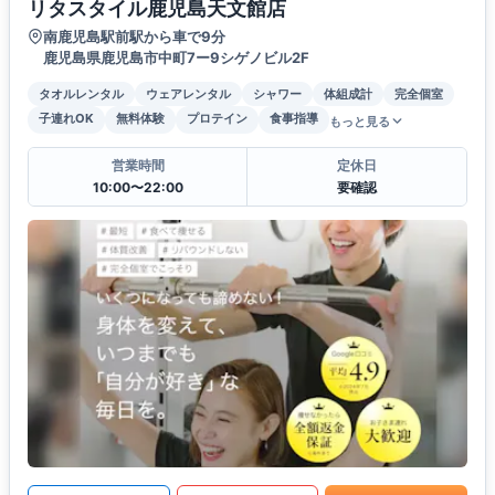
リタスタイル鹿児島天文館店
南鹿児島駅前駅から車で9分
鹿児島県鹿児島市中町7ー9シゲノビル2F
タオルレンタル
ウェアレンタル
シャワー
体組成計
完全個室
子連れOK
無料体験
プロテイン
食事指導
もっと見る
営業時間
定休日
10:00〜22:00
要確認