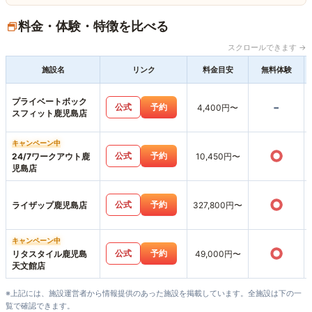
料金・体験・特徴を比べる
スクロールできます →
施設名
リンク
料金目安
無料体験
プライベートボック
-
公式
予約
4,400円〜
スフィット鹿児島店
キャンペーン中
○
公式
予約
24/7ワークアウト鹿
10,450円〜
児島店
○
公式
予約
ライザップ鹿児島店
327,800円〜
キャンペーン中
○
公式
予約
リタスタイル鹿児島
49,000円〜
天文館店
※上記には、施設運営者から情報提供のあった施設を掲載しています。全施設は下の一
覧で確認できます。