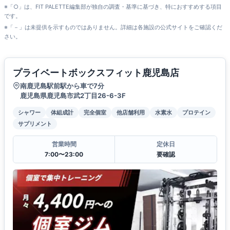
※「○」は、FIT PALETTE編集部が独自の調査・基準に基づき、特におすすめする項目
です。
※「－」は未提供を示すものではありません。詳細は各施設の公式サイトをご確認くだ
さい。
プライベートボックスフィット鹿児島店
南鹿児島駅前駅から車で7分
鹿児島県鹿児島市武2丁目26-6-3F
シャワー
体組成計
完全個室
他店舗利用
水素水
プロテイン
サプリメント
営業時間
定休日
7:00〜23:00
要確認