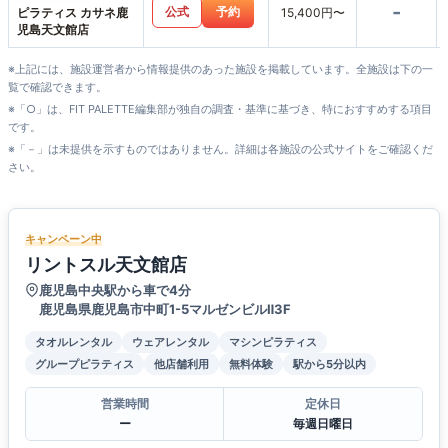
-
公式
予約
ピラティス カサネ鹿
15,400円〜
児島天文館店
※上記には、施設運営者から情報提供のあった施設を掲載しています。全施設は下の一
覧で確認できます。
※「○」は、FIT PALETTE編集部が独自の調査・基準に基づき、特におすすめする項目
です。
※「－」は未提供を示すものではありません。詳細は各施設の公式サイトをご確認くだ
さい。
キャンペーン中
リントスル天文館店
鹿児島中央駅から車で4分
鹿児島県鹿児島市中町1-5マルゼンビルⅡ3F
タオルレンタル
ウェアレンタル
マシンピラティス
グループピラティス
他店舗利用
無料体験
駅から5分以内
営業時間
定休日
ー
毎週日曜日