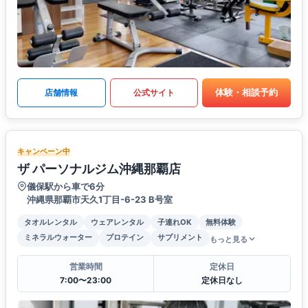
体験・相談予約
店舗情報
公式サイト
キャンペーン中
ザ パーソナルジム沖縄那覇店
儀保駅から車で6分
沖縄県那覇市天久1丁目-6-23 B号室
タオルレンタル
ウェアレンタル
子連れOK
無料体験
ミネラルウォーター
プロテイン
サプリメント
もっと見る
営業時間
定休日
7:00〜23:00
定休日なし