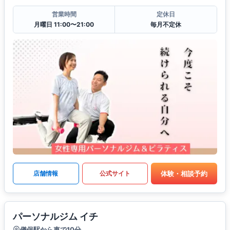
営業時間
定休日
月曜日 11:00〜21:00
毎月不定休
体験・相談予約
店舗情報
公式サイト
パーソナルジム イチ
儀保駅から車で10分