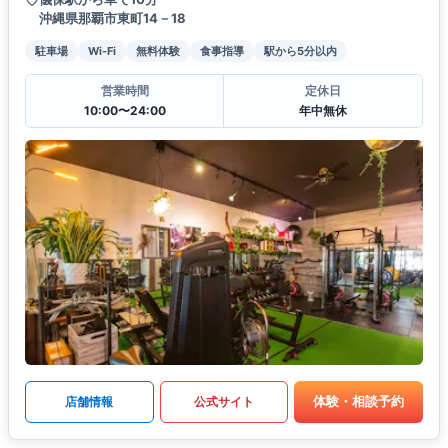
沖縄県那覇市東町14－18
駐車場
Wi-Fi
無料体験
食事指導
駅から5分以内
営業時間
定休日
10:00〜24:00
年中無休
体験・相談予約
店舗情報
公式サイト