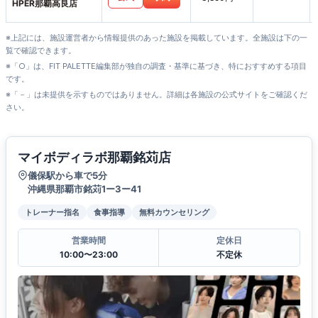
HPER那覇高良店
※上記には、施設運営者から情報提供のあった施設を掲載しています。全施設は下の一
覧で確認できます。
※「○」は、FIT PALETTE編集部が独自の調査・基準に基づき、特におすすめする項目
です。
※「－」は未提供を示すものではありません。詳細は各施設の公式サイトをご確認くだ
さい。
マイボディラボ那覇銘苅店
儀保駅から車で5分
沖縄県那覇市銘苅1ー3ー41
トレーナー指名
食事指導
無料カウンセリング
営業時間
定休日
10:00〜23:00
不定休