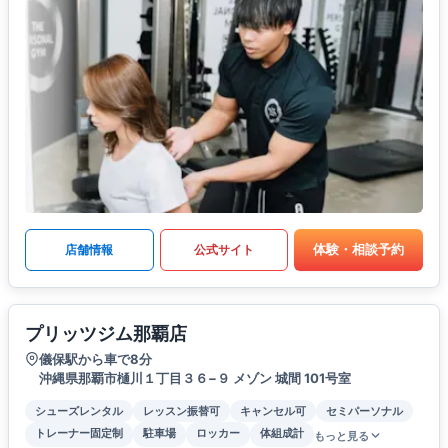
体験・相談予約
店舗情報
公式サイト
プリッツジム那覇店
儀保駅から車で8分
沖縄県那覇市樋川１丁目３６−９ メゾン 城間 101号室
シューズレンタル
レッスン振替可
キャンセル可
セミパーソナル
トレーナー固定制
駐車場
ロッカー
体組成計
もっと見る