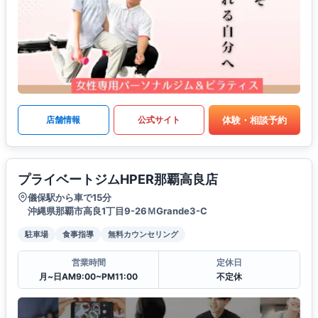
体験・相談予約
店舗情報
公式サイト
プライベートジムHPER那覇高良店
儀保駅から車で15分
沖縄県那覇市高良1丁目9-26ＭGrande3-C
駐車場
食事指導
無料カウンセリング
営業時間
定休日
月~日AM9:00~PM11:00
不定休