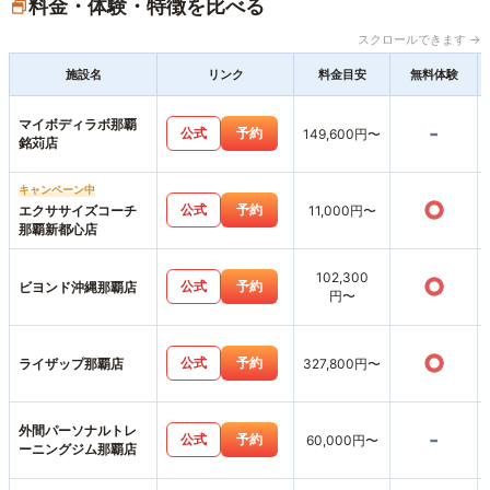
料金・体験・特徴を比べる
スクロールできます →
施設名
リンク
料金目安
無料体験
マイボディラボ那覇
-
公式
予約
149,600円〜
銘苅店
キャンペーン中
○
公式
予約
エクササイズコーチ
11,000円〜
那覇新都心店
102,300
○
公式
予約
ビヨンド沖縄那覇店
円〜
○
公式
予約
ライザップ那覇店
327,800円〜
外間パーソナルトレ
-
公式
予約
60,000円〜
ーニングジム那覇店