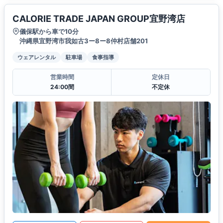
CALORIE TRADE JAPAN GROUP宜野湾店
儀保駅から車で10分
沖縄県宜野湾市我如古3ー8ー8仲村店舗201
ウェアレンタル
駐車場
食事指導
営業時間
定休日
24:00間
不定休