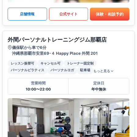
体験・相談予約
店舗情報
公式サイト
外間パーソナルトレーニングジム那覇店
儀保駅から車で6分
沖縄県那覇市安里69-４ Happy Place 外間 201
レッスン振替可
キャンセル可
トレーナー固定制
パーソナルピラティス
パーソナルヨガ
駐車場
もっと見る
営業時間
定休日
10:00〜22:00
年中無休