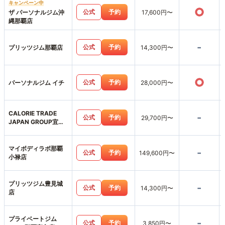
キャンペーン中
○
公式
予約
ザ パーソナルジム沖
17,600円〜
縄那覇店
-
公式
予約
プリッツジム那覇店
14,300円〜
○
公式
予約
パーソナルジム イチ
28,000円〜
CALORIE TRADE
-
公式
予約
29,700円〜
JAPAN GROUP宜野
湾店
マイボディラボ那覇
-
公式
予約
149,600円〜
小禄店
プリッツジム豊見城
-
公式
予約
14,300円〜
店
プライベートジム
-
公式
予約
3,850円〜