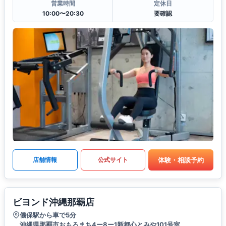
営業時間
定休日
10:00〜20:30
要確認
体験・相談予約
店舗情報
公式サイト
ビヨンド沖縄那覇店
儀保駅から車で5分
沖縄県那覇市おもろまち4ー8ー1新都心とみや101号室