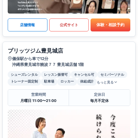
体験・相談予約
店舗情報
公式サイト
プリッツジム豊見城店
儀保駅から車で12分
沖縄県豊見城市饒波７７ 豊見城店舗 1階
シューズレンタル
レッスン振替可
キャンセル可
セミパーソナル
トレーナー固定制
駐車場
ロッカー
体組成計
もっと見る
営業時間
定休日
月曜日 11:00〜21:00
毎月不定休