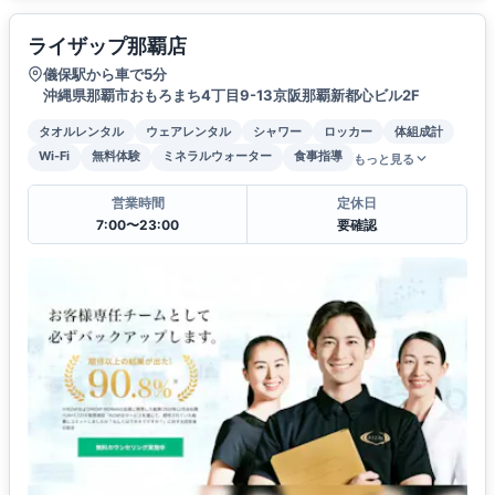
ライザップ那覇店
儀保駅から車で5分
沖縄県那覇市おもろまち4丁目9-13京阪那覇新都心ビル2F
タオルレンタル
ウェアレンタル
シャワー
ロッカー
体組成計
Wi-Fi
無料体験
ミネラルウォーター
食事指導
もっと見る
営業時間
定休日
7:00〜23:00
要確認