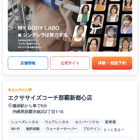
体験・相談予約
店舗情報
公式サイト
キャンペーン中
エクササイズコーチ那覇新都心店
儀保駅から車で5分
沖縄県那覇市銘苅2丁目1-15
シューズレンタル
ウェアレンタル
セミパーソナル
駐車場
Wi-Fi
無料体験
ウォーターサーバー
プロテイン
もっと見る