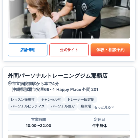
体験・相談予約
店舗情報
公式サイト
外間パーソナルトレーニングジム那覇店
市立病院前駅から車で4分
沖縄県那覇市安里69-４ Happy Place 外間 201
レッスン振替可
キャンセル可
トレーナー固定制
パーソナルピラティス
パーソナルヨガ
駐車場
もっと見る
営業時間
定休日
10:00〜22:00
年中無休