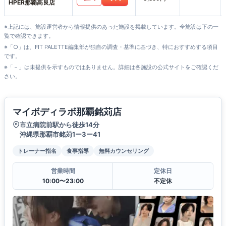
HPER那覇高良店
※上記には、施設運営者から情報提供のあった施設を掲載しています。全施設は下の一
覧で確認できます。
※「○」は、FIT PALETTE編集部が独自の調査・基準に基づき、特におすすめする項目
です。
※「－」は未提供を示すものではありません。詳細は各施設の公式サイトをご確認くだ
さい。
マイボディラボ那覇銘苅店
市立病院前駅から徒歩14分
沖縄県那覇市銘苅1ー3ー41
トレーナー指名
食事指導
無料カウンセリング
営業時間
定休日
10:00〜23:00
不定休