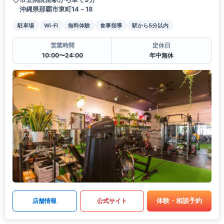
沖縄県那覇市東町14－18
駐車場
Wi-Fi
無料体験
食事指導
駅から5分以内
営業時間
定休日
10:00〜24:00
年中無休
体験・相談予約
店舗情報
公式サイト