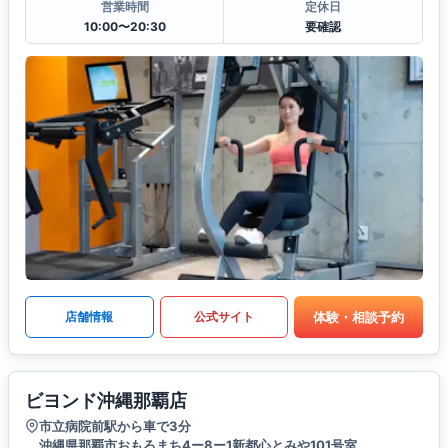
営業時間
定休日
10:00〜20:30
要確認
体験・相談予約
店舗情報
公式サイト
ビヨンド沖縄那覇店
市立病院前駅から車で3分
沖縄県那覇市おもろまち4ー8ー1新都心とみや101号室