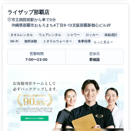
ライザップ那覇店
市立病院前駅から車で3分
沖縄県那覇市おもろまち4丁目9-13京阪那覇新都心ビル2F
タオルレンタル
ウェアレンタル
シャワー
ロッカー
体組成計
Wi-Fi
無料体験
ミネラルウォーター
食事指導
もっと見る
営業時間
定休日
7:00〜23:00
要確認