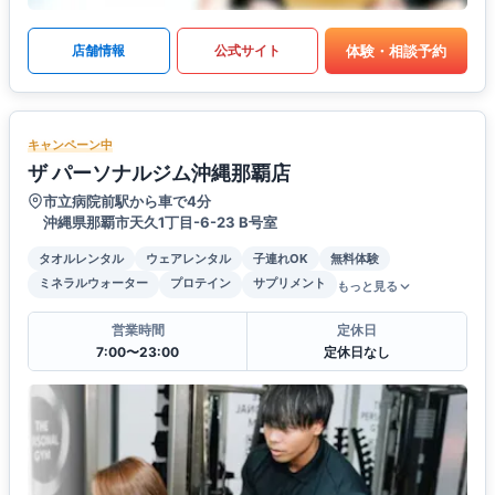
体験・相談予約
店舗情報
公式サイト
キャンペーン中
ザ パーソナルジム沖縄那覇店
市立病院前駅から車で4分
沖縄県那覇市天久1丁目-6-23 B号室
タオルレンタル
ウェアレンタル
子連れOK
無料体験
ミネラルウォーター
プロテイン
サプリメント
もっと見る
営業時間
定休日
7:00〜23:00
定休日なし