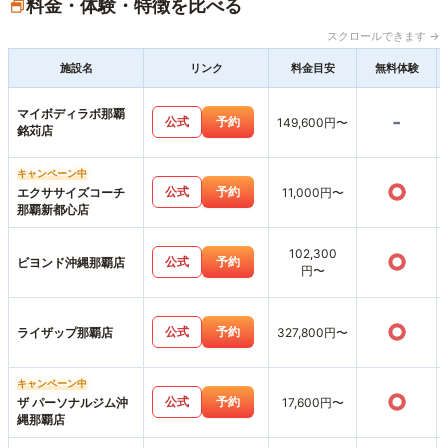
料金・体験・特徴を比べる
スクロールできます →
施設名
リンク
料金目安
無料体験
マイボディラボ那覇
-
公式
予約
149,600円〜
銘苅店
キャンペーン中
○
公式
予約
エクササイズコーチ
11,000円〜
那覇新都心店
102,300
○
公式
予約
ビヨンド沖縄那覇店
円〜
○
公式
予約
ライザップ那覇店
327,800円〜
キャンペーン中
○
公式
予約
ザ パーソナルジム沖
17,600円〜
縄那覇店