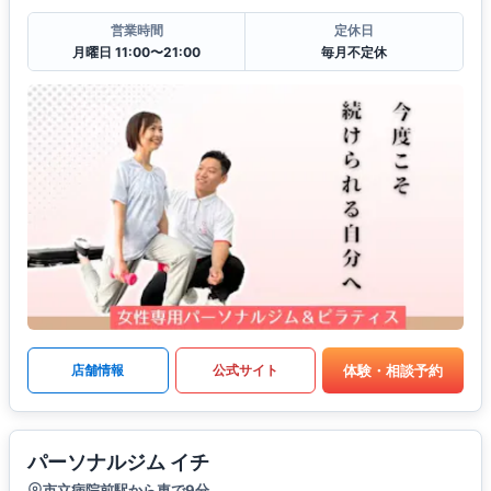
営業時間
定休日
月曜日 11:00〜21:00
毎月不定休
体験・相談予約
店舗情報
公式サイト
パーソナルジム イチ
市立病院前駅から車で9分