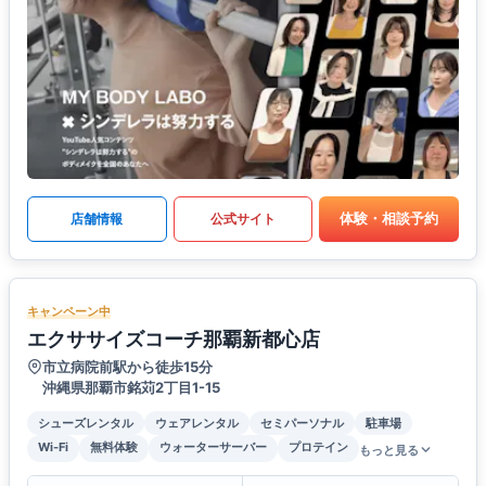
体験・相談予約
店舗情報
公式サイト
キャンペーン中
エクササイズコーチ那覇新都心店
市立病院前駅から徒歩15分
沖縄県那覇市銘苅2丁目1-15
シューズレンタル
ウェアレンタル
セミパーソナル
駐車場
Wi-Fi
無料体験
ウォーターサーバー
プロテイン
もっと見る