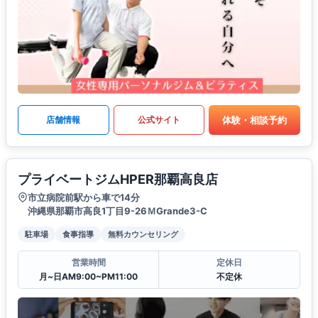
体験・相談予約
店舗情報
公式サイト
プライベートジムHPER那覇高良店
市立病院前駅から車で14分
沖縄県那覇市高良1丁目9-26ＭGrande3-C
駐車場
食事指導
無料カウンセリング
営業時間
定休日
月~日AM9:00~PM11:00
不定休