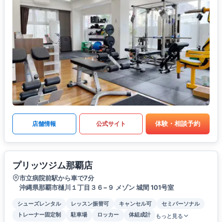
体験・相談予約
店舗情報
公式サイト
プリッツジム那覇店
市立病院前駅から車で7分
沖縄県那覇市樋川１丁目３６−９ メゾン 城間 101号室
シューズレンタル
レッスン振替可
キャンセル可
セミパーソナル
トレーナー固定制
駐車場
ロッカー
体組成計
もっと見る