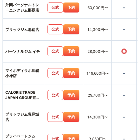
外間パーソナルトレ
-
公式
予約
60,000円〜
ーニングジム那覇店
-
公式
予約
プリッツジム那覇店
14,300円〜
○
公式
予約
パーソナルジム イチ
28,000円〜
マイボディラボ那覇
-
公式
予約
149,600円〜
小禄店
CALORIE TRADE
-
公式
予約
29,700円〜
JAPAN GROUP宜野
湾店
プリッツジム豊見城
-
公式
予約
14,300円〜
店
プライベートジム
-
公式
予約
3,850円〜