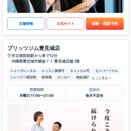
体験・相談予約
店舗情報
公式サイト
プリッツジム豊見城店
市立病院前駅から車で12分
沖縄県豊見城市饒波７７ 豊見城店舗 1階
シューズレンタル
レッスン振替可
キャンセル可
セミパーソナル
トレーナー固定制
駐車場
ロッカー
体組成計
もっと見る
営業時間
定休日
月曜日 11:00〜21:00
毎月不定休