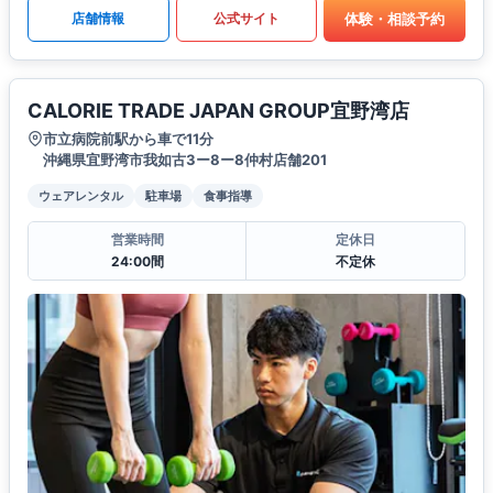
体験・相談予約
店舗情報
公式サイト
CALORIE TRADE JAPAN GROUP宜野湾店
市立病院前駅から車で11分
沖縄県宜野湾市我如古3ー8ー8仲村店舗201
ウェアレンタル
駐車場
食事指導
営業時間
定休日
24:00間
不定休