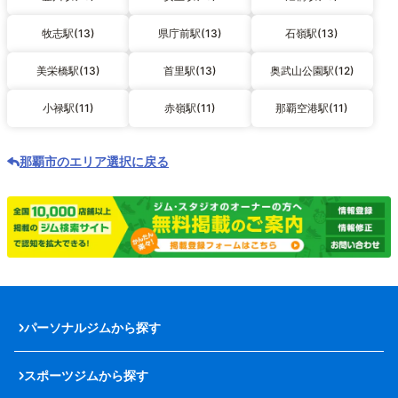
牧志駅(13)
県庁前駅(13)
石嶺駅(13)
美栄橋駅(13)
首里駅(13)
奥武山公園駅(12)
小禄駅(11)
赤嶺駅(11)
那覇空港駅(11)
那覇市のエリア選択に戻る
パーソナルジムから探す
スポーツジムから探す