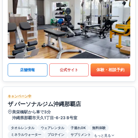
体験・相談予約
店舗情報
公式サイト
キャンペーン中
ザ パーソナルジム沖縄那覇店
美栄橋駅から車で3分
沖縄県那覇市天久1丁目-6-23 B号室
タオルレンタル
ウェアレンタル
子連れOK
無料体験
ミネラルウォーター
プロテイン
サプリメント
もっと見る