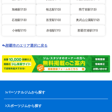
旭橋駅(13)
牧志駅(13)
県庁前駅(13)
石嶺駅(13)
首里駅(13)
奥武山公園駅(12)
小禄駅(11)
赤嶺駅(11)
那覇空港駅(11)
那覇市のエリア選択に戻る
パーソナルジムから探す
スポーツジムから探す