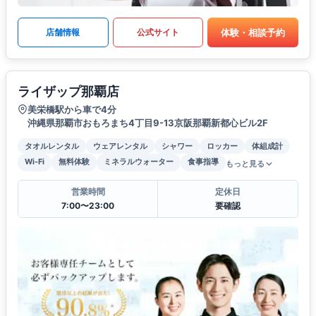
体験・相談予約
店舗情報
公式サイト
ライザップ那覇店
美栄橋駅から車で4分
沖縄県那覇市おもろまち4丁目9-13京阪那覇新都心ビル2F
タオルレンタル
ウェアレンタル
シャワー
ロッカー
体組成計
Wi-Fi
無料体験
ミネラルウォーター
食事指導
もっと見る
営業時間
定休日
7:00〜23:00
要確認