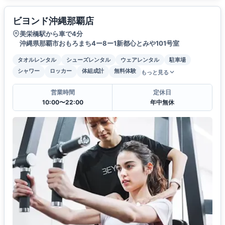
ビヨンド沖縄那覇店
美栄橋駅から車で4分
沖縄県那覇市おもろまち4ー8ー1新都心とみや101号室
タオルレンタル
シューズレンタル
ウェアレンタル
駐車場
シャワー
ロッカー
体組成計
無料体験
もっと見る
営業時間
定休日
10:00〜22:00
年中無休