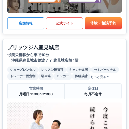
体験・相談予約
店舗情報
公式サイト
プリッツジム豊見城店
美栄橋駅から車で10分
沖縄県豊見城市饒波７７ 豊見城店舗 1階
シューズレンタル
レッスン振替可
キャンセル可
セミパーソナル
トレーナー固定制
駐車場
ロッカー
体組成計
もっと見る
営業時間
定休日
月曜日 11:00〜21:00
毎月不定休