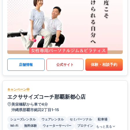
体験・相談予約
店舗情報
公式サイト
キャンペーン中
エクササイズコーチ那覇新都心店
美栄橋駅から車で4分
沖縄県那覇市銘苅2丁目1-15
シューズレンタル
ウェアレンタル
セミパーソナル
駐車場
Wi-Fi
無料体験
ウォーターサーバー
プロテイン
もっと見る