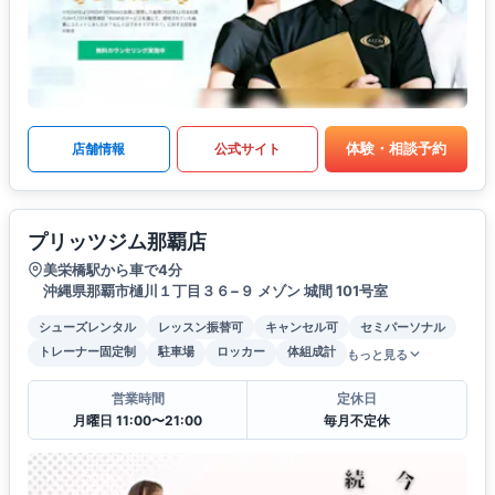
体験・相談予約
店舗情報
公式サイト
プリッツジム那覇店
美栄橋駅から車で4分
沖縄県那覇市樋川１丁目３６−９ メゾン 城間 101号室
シューズレンタル
レッスン振替可
キャンセル可
セミパーソナル
トレーナー固定制
駐車場
ロッカー
体組成計
もっと見る
営業時間
定休日
月曜日 11:00〜21:00
毎月不定休