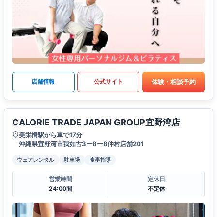
体験・相談予約
店舗情報
公式サイト
CALORIE TRADE JAPAN GROUP宜野湾店
美栄橋駅から車で17分
沖縄県宜野湾市我如古3ー8ー8仲村店舗201
ウェアレンタル
駐車場
食事指導
営業時間
定休日
24:00間
不定休