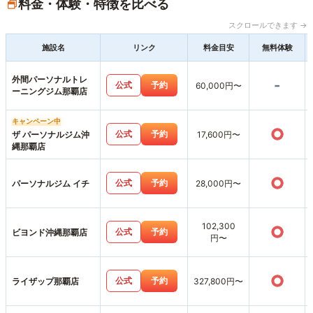
料金・体験・特徴を比べる
スクロールできます →
施設名
リンク
料金目安
無料体験
外間パーソナルトレ
-
公式
予約
60,000円〜
ーニングジム那覇店
キャンペーン中
○
公式
予約
ザ パーソナルジム沖
17,600円〜
縄那覇店
○
公式
予約
パーソナルジム イチ
28,000円〜
102,300
○
公式
予約
ビヨンド沖縄那覇店
円〜
○
公式
予約
ライザップ那覇店
327,800円〜