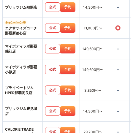
-
公式
予約
プリッツジム那覇店
14,300円〜
キャンペーン中
○
公式
予約
エクササイズコーチ
11,000円〜
那覇新都心店
マイボディラボ那覇
-
公式
予約
149,600円〜
銘苅店
マイボディラボ那覇
-
公式
予約
149,600円〜
小禄店
プライベートジム
-
公式
予約
3,850円〜
HPER那覇高良店
プリッツジム豊見城
-
公式
予約
14,300円〜
店
CALORIE TRADE
-
公式
予約
29,700円〜