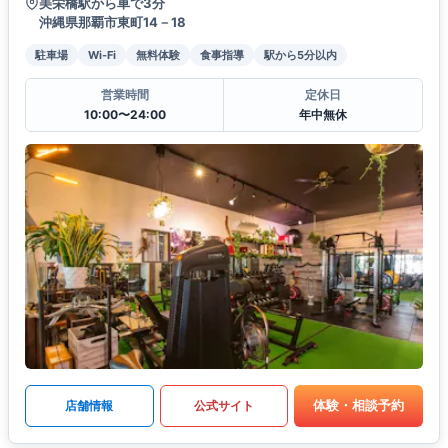
美栄橋駅から車で3分
沖縄県那覇市東町14－18
駐車場
Wi-Fi
無料体験
食事指導
駅から5分以内
営業時間
定休日
10:00〜24:00
年中無休
体験・相談予約
店舗情報
公式サイト