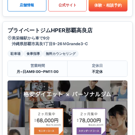
体験・相談予約
店舗情報
公式サイト
プライベートジムHPER那覇高良店
美栄橋駅から車で9分
沖縄県那覇市高良1丁目9-26ＭGrande3-C
駐車場
食事指導
無料カウンセリング
営業時間
定休日
月~日AM9:00~PM11:00
不定休