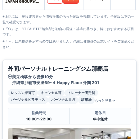
JAPAN GROUP宜野
湾店
※上記には、施設運営者から情報提供のあった施設を掲載しています。全施設は下の一
覧で確認できます。
※「○」は、FIT PALETTE編集部が独自の調査・基準に基づき、特におすすめする項目
です。
※「－」は未提供を示すものではありません。詳細は各施設の公式サイトをご確認くだ
さい。
外間パーソナルトレーニングジム那覇店
美栄橋駅から徒歩10分
沖縄県那覇市安里69-４ Happy Place 外間 201
レッスン振替可
キャンセル可
トレーナー固定制
パーソナルピラティス
パーソナルヨガ
駐車場
もっと見る
営業時間
定休日
10:00〜22:00
年中無休