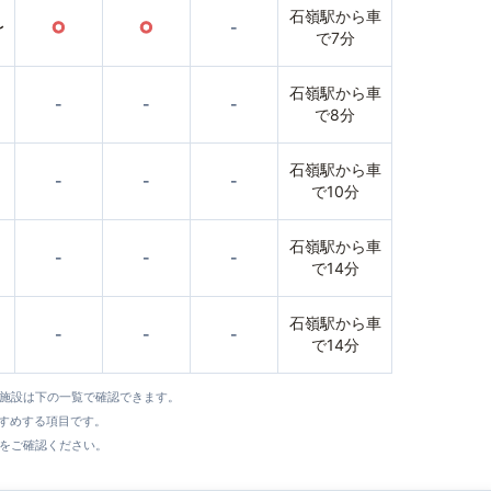
石嶺駅から車
〜
○
○
-
で7分
石嶺駅から車
-
-
-
で8分
石嶺駅から車
-
-
-
で10分
石嶺駅から車
-
-
-
で14分
石嶺駅から車
-
-
-
で14分
全施設は下の一覧で確認できます。
すすめする項目です。
をご確認ください。