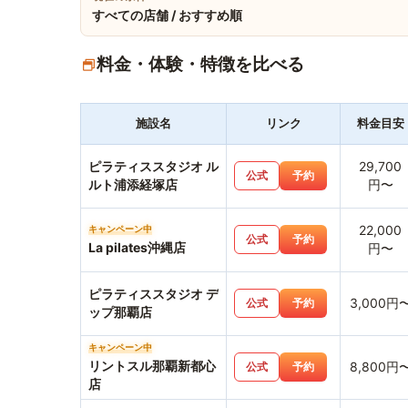
すべての店舗 / おすすめ順
料金・体験・特徴を比べる
施設名
リンク
料金目安
ピラティススタジオ ル
29,700
公式
予約
ルト浦添経塚店
円〜
22,000
キャンペーン中
公式
予約
La pilates沖縄店
円〜
ピラティススタジオ デ
3,000円
公式
予約
ップ那覇店
キャンペーン中
リントスル那覇新都心
8,800円
公式
予約
店