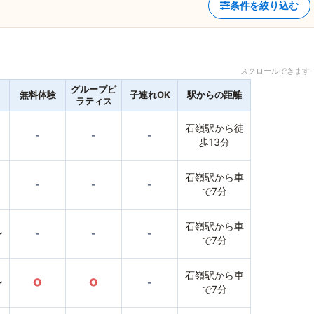
条件を絞り込む
スクロールできます 
グループピ
無料体験
子連れOK
駅からの距離
ラティス
石嶺駅から徒
-
-
-
歩13分
石嶺駅から車
-
-
-
で7分
石嶺駅から車
〜
-
-
-
で7分
石嶺駅から車
〜
○
○
-
で7分