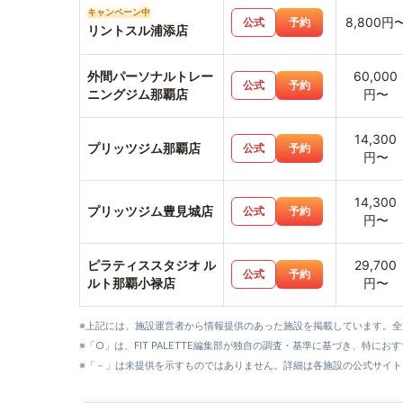
キャンペーン中
8,800円
公式
予約
リントスル浦添店
外間パーソナルトレー
60,000
公式
予約
ニングジム那覇店
円〜
14,300
プリッツジム那覇店
公式
予約
円〜
14,300
プリッツジム豊見城店
公式
予約
円〜
ピラティススタジオ ル
29,700
公式
予約
ルト那覇小禄店
円〜
※上記には、施設運営者から情報提供のあった施設を掲載しています。
※「○」は、FIT PALETTE編集部が独自の調査・基準に基づき、特にお
※「－」は未提供を示すものではありません。詳細は各施設の公式サイト