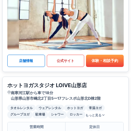
体験・相談予約
店舗情報
公式サイト
ホットヨガスタジオ LOIVE山形店
南寒河江駅から車で18分
山形県山形市嶋北2丁目5ー17フレスポ山形北D棟2階
タオルレンタル
ウェアレンタル
ホットヨガ
常温ヨガ
グループヨガ
駐車場
シャワー
ロッカー
もっと見る
営業時間
定休日