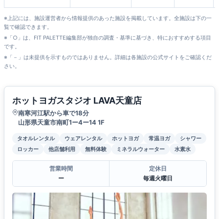
※上記には、施設運営者から情報提供のあった施設を掲載しています。全施設は下の一
覧で確認できます。
※「○」は、FIT PALETTE編集部が独自の調査・基準に基づき、特におすすめする項目
です。
※「－」は未提供を示すものではありません。詳細は各施設の公式サイトをご確認くだ
さい。
ホットヨガスタジオ LAVA天童店
南寒河江駅から車で18分
山形県天童市南町1ー4ー14 1F
タオルレンタル
ウェアレンタル
ホットヨガ
常温ヨガ
シャワー
ロッカー
他店舗利用
無料体験
ミネラルウォーター
水素水
営業時間
定休日
ー
毎週火曜日