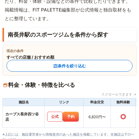
たり、料金・体験・設備などの条件で比較したりできます。
掲載情報は、FIT PALETTE編集部が公式情報と独自取材をも
とに整理しています。
南長井駅のスポーツジムを条件から探す
現在の条件
すべての店舗 / おすすめ順
条件を絞り込む
料金・体験・特徴を比べる
スクロールできます →
施設名
リンク
料金目安
無料体験
カーブス長井四ツ谷
○
公式
予約
6,820円〜
店
※上記には、施設運営者から情報提供のあった施設を掲載しています。全施設は下の一