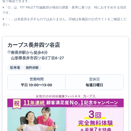
覧で確認できます。
※「○」は、FIT PALETTE編集部が独自の調査・基準に基づき、特におすすめする項目
です。
※「－」は未提供を示すものではありません。詳細は各施設の公式サイトをご確認くだ
さい。
カーブス長井四ツ谷店
南長井駅から徒歩4分
山形県長井市四ツ谷2丁目6-27
駐車場
無料体験
営業時間
定休日
平日 10:00〜13:00
毎週日曜日