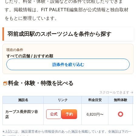
したり、料金・体験・設備などの条件で比較したりできま
す。掲載情報は、FIT PALETTE編集部が公式情報と独自取材
をもとに整理しています。
羽前成田駅のスポーツジムを条件から探す
現在の条件
すべての店舗 / おすすめ順
条件を絞り込む
料金・体験・特徴を比べる
スクロールできます →
施設名
リンク
料金目安
無料体験
カーブス長井四ツ谷
○
公式
予約
6,820円〜
店
※上記には、施設運営者から情報提供のあった施設を掲載しています。全施設は下の一