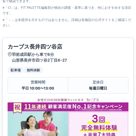
覧で確認できます。
※「○」は、FIT PALETTE編集部が独自の調査・基準に基づき、特におすすめする項目
です。
※「－」は未提供を示すものではありません。詳細は各施設の公式サイトをご確認くだ
さい。
カーブス長井四ツ谷店
羽前成田駅から車で8分
山形県長井市四ツ谷2丁目6-27
駐車場
無料体験
営業時間
定休日
平日 10:00〜13:00
毎週日曜日