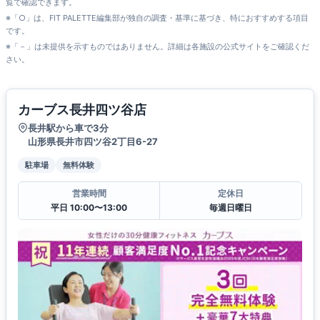
覧で確認できます。
※「○」は、FIT PALETTE編集部が独自の調査・基準に基づき、特におすすめする項目
です。
※「－」は未提供を示すものではありません。詳細は各施設の公式サイトをご確認くだ
さい。
カーブス長井四ツ谷店
長井駅から車で3分
山形県長井市四ツ谷2丁目6-27
駐車場
無料体験
営業時間
定休日
平日 10:00〜13:00
毎週日曜日