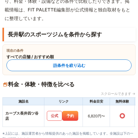
り、料金・体験・設備などの条件で比較したりできます。掲
載情報は、FIT PALETTE編集部が公式情報と独自取材をもと
に整理しています。
長井駅のスポーツジムを条件から探す
現在の条件
すべての店舗 / おすすめ順
条件を絞り込む
料金・体験・特徴を比べる
スクロールできます →
施設名
リンク
料金目安
無料体験
カーブス長井四ツ谷
○
公式
予約
6,820円〜
店
※上記には、施設運営者から情報提供のあった施設を掲載しています。全施設は下の一