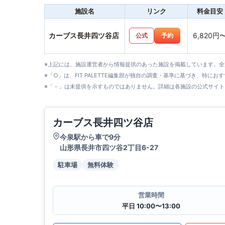
施設名
リンク
料金目安
カーブス長井四ツ谷店
6,820円
公式
予約
※上記には、施設運営者から情報提供のあった施設を掲載しています。
※「○」は、FIT PALETTE編集部が独自の調査・基準に基づき、特にお
※「－」は未提供を示すものではありません。詳細は各施設の公式サイト
カーブス長井四ツ谷店
今泉駅から車で9分
山形県長井市四ツ谷2丁目6-27
駐車場
無料体験
営業時間
平日 10:00〜13:00