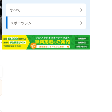
すべて
スポーツジム
7
掲
→