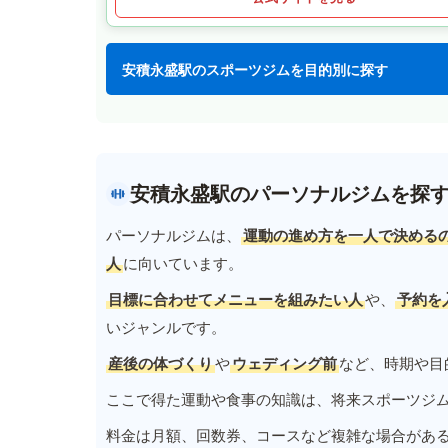
安積永盛駅のスポーツジムを目的別に探す
安積永盛駅のパーソナルジムを探
パーソナルジムは、
運動の進め方を一人で決める
人
に向いています。
目標に合わせてメニューを組みたい人
や、
予約を
いジャンルです。
産後の体づくり
や
ウェディング前
など、時期や目
ここで得た運動や食事の知識は、将来スポーツジ
料金は月額、回数券、コースなど複雑な場合があ