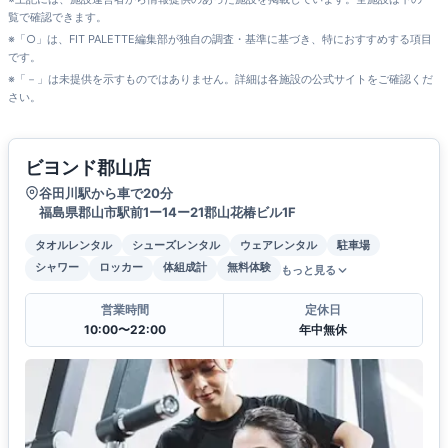
覧で確認できます。
※「○」は、FIT PALETTE編集部が独自の調査・基準に基づき、特におすすめする項目
です。
※「－」は未提供を示すものではありません。詳細は各施設の公式サイトをご確認くだ
さい。
ビヨンド郡山店
谷田川駅から車で20分
福島県郡山市駅前1ー14ー21郡山花椿ビル1F
タオルレンタル
シューズレンタル
ウェアレンタル
駐車場
シャワー
ロッカー
体組成計
無料体験
もっと見る
営業時間
定休日
10:00〜22:00
年中無休