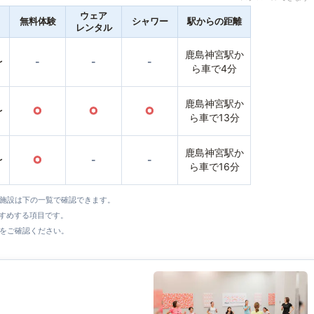
ウェア
無料体験
シャワー
駅からの距離
レンタル
鹿島神宮駅か
〜
-
-
-
ら車で4分
鹿島神宮駅か
〜
○
○
○
ら車で13分
鹿島神宮駅か
〜
○
-
-
ら車で16分
全施設は下の一覧で確認できます。
すすめする項目です。
をご確認ください。