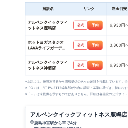
施設名
リンク
料金目安
アルペンクイックフィ
6,930円
公式
予約
ットネス鹿嶋店
ホットヨガスタジオ
3,800円
公式
予約
LAVAライフガーデン
神栖店
アルペンクイックフィ
6,930円
公式
予約
ットネス神栖店
※上記には、施設運営者から情報提供のあった施設を掲載しています。
※「○」は、FIT PALETTE編集部が独自の調査・基準に基づき、特にお
※「－」は未提供を示すものではありません。詳細は各施設の公式サイト
アルペンクイックフィットネス鹿嶋店
鹿島神宮駅から車で4分