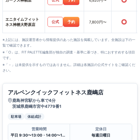
○
カーブス神栖店
6,820円〜
エニタイムフィット
○
公式
予約
7,800円〜
ネス神栖大野原店
※上記には、施設運営者から情報提供のあった施設を掲載しています。全施設は下の一
覧で確認できます。
※「○」は、FIT PALETTE編集部が独自の調査・基準に基づき、特におすすめする項目
です。
※「－」は未提供を示すものではありません。詳細は各施設の公式サイトをご確認くだ
さい。
アルペンクイックフィットネス鹿嶋店
鹿島神宮駅から車で4分
茨城県鹿嶋市宮中4779番1
駐車場
体組成計
営業時間
定休日
平日 9:30〜13:00・14:00〜19:30
毎週日曜日