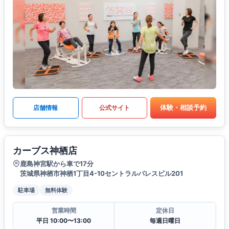
体験・相談予約
店舗情報
公式サイト
カーブス神栖店
鹿島神宮駅から車で17分
茨城県神栖市神栖1丁目4-10セントラルパレスビル201
駐車場
無料体験
営業時間
定休日
平日 10:00〜13:00
毎週日曜日