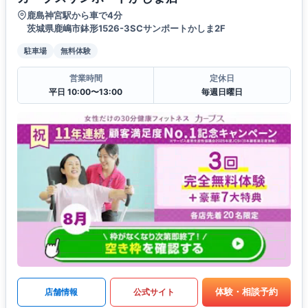
鹿島神宮駅から車で4分
茨城県鹿嶋市鉢形1526-3SCサンポートかしま2F
駐車場
無料体験
営業時間
定休日
平日 10:00〜13:00
毎週日曜日
体験・相談予約
店舗情報
公式サイト