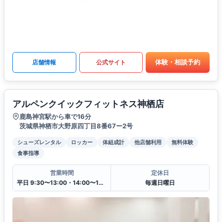
体験・相談予約
店舗情報
公式サイト
アルペンクイックフィットネス神栖店
鹿島神宮駅から車で16分
茨城県神栖市大野原四丁目8番67ー2号
シューズレンタル
ロッカー
体組成計
他店舗利用
無料体験
食事指導
営業時間
定休日
平日 9:30〜13:00・14:00〜19:30
毎週日曜日