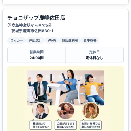
チョコザップ鹿嶋佐田店
鹿島神宮駅から車で5分
茨城県鹿嶋市佐田630-1
ロッカー
体組成計
Wi-Fi
他店舗利用
食事指導
営業時間
定休日
24:00間
定休日なし