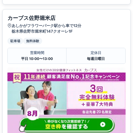
カーブス佐野堀米店
あしかがフラワーパーク駅から車で12分
栃木県佐野市堀米町147クオーレ1F
駐車場
無料体験
営業時間
定休日
平日 10:00〜13:00
毎週日曜日