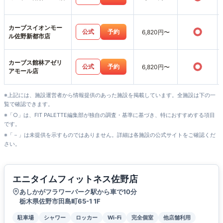
カーブスイオンモー
○
公式
予約
6,820円〜
ル佐野新都市店
カーブス館林アゼリ
○
公式
予約
6,820円〜
アモール店
※上記には、施設運営者から情報提供のあった施設を掲載しています。全施設は下の一
覧で確認できます。
※「○」は、FIT PALETTE編集部が独自の調査・基準に基づき、特におすすめする項目
です。
※「－」は未提供を示すものではありません。詳細は各施設の公式サイトをご確認くだ
さい。
エニタイムフィットネス佐野店
あしかがフラワーパーク駅から車で10分
栃木県佐野市田島町65-1 1F
駐車場
シャワー
ロッカー
Wi-Fi
完全個室
他店舗利用