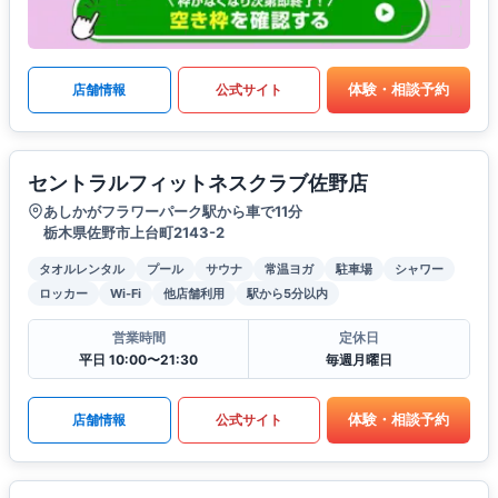
体験・相談予約
店舗情報
公式サイト
セントラルフィットネスクラブ佐野店
あしかがフラワーパーク駅から車で11分
栃木県佐野市上台町2143-2
タオルレンタル
プール
サウナ
常温ヨガ
駐車場
シャワー
ロッカー
Wi-Fi
他店舗利用
駅から5分以内
営業時間
定休日
平日 10:00〜21:30
毎週月曜日
体験・相談予約
店舗情報
公式サイト