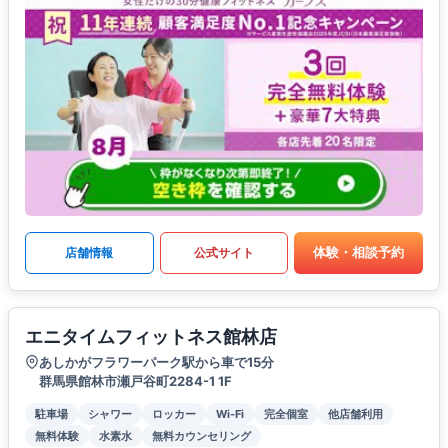
体験・相談予約
店舗情報
公式サイト
エニタイムフィットネス館林店
あしかがフラワーパーク駅から車で15分
群馬県館林市瀬戸谷町2284-1 1F
駐車場
シャワー
ロッカー
Wi-Fi
完全個室
他店舗利用
無料体験
水素水
無料カウンセリング