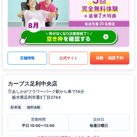
体験・相談予約
店舗情報
公式サイト
カーブス足利中央店
あしかがフラワーパーク駅から車で14分
栃木県足利市通3丁目2784
駐車場
無料体験
営業時間
定休日
平日 10:00〜13:00
毎週日曜日