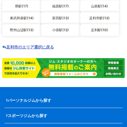
県駅(17)
福居駅(17)
山前駅(14)
東武和泉駅(14)
富田駅(13)
足利市駅(13)
野州山辺駅(13)
小俣駅(12)
足利駅(10)
足利市のエリア選択に戻る
パーソナルジムから探す
スポーツジムから探す