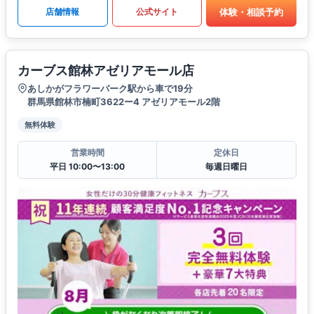
体験・相談予約
店舗情報
公式サイト
カーブス館林アゼリアモール店
あしかがフラワーパーク駅から車で19分
群馬県館林市楠町3622ー4 アゼリアモール2階
無料体験
営業時間
定休日
平日 10:00〜13:00
毎週日曜日