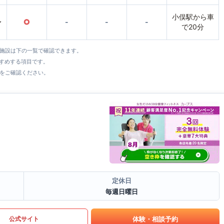
小俣駅から車
〜
○
-
-
-
で20分
全施設は下の一覧で確認できます。
すすめする項目です。
をご確認ください。
定休日
毎週日曜日
体験・相談予約
公式サイト