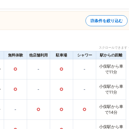
条件を絞り込む
スクロールできます 
無料体験
他店舗利用
駐車場
シャワー
駅からの距離
小俣駅から車
〜
○
-
○
-
で11分
小俣駅から車
〜
○
-
○
-
で11分
小俣駅から車
〜
-
○
○
○
で14分
小俣駅から車