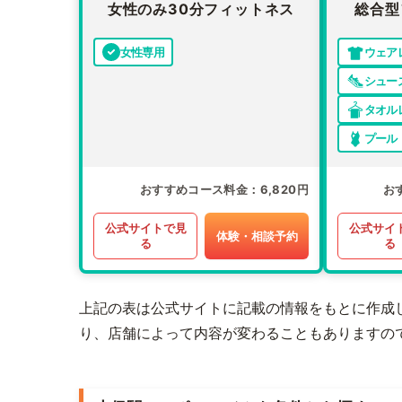
女性のみ30分フィットネス
総合型
女性専用
ウェア
シュー
タオル
プール
おすすめコース料金
6,820円
お
公式サイトで見
公式サイ
体験・相談予約
る
る
上記の表は公式サイトに記載の情報をもとに作成
り、店舗によって内容が変わることもありますの