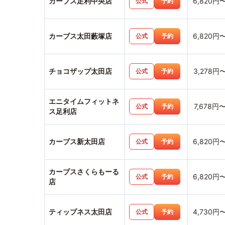
カーブス足利中央店
6,820円
公式
予約
カーブス太田藪塚店
6,820円
公式
予約
チョコザップ太田店
3,278円
公式
予約
エニタイムフィットネ
7,678円
公式
予約
ス足利店
カーブス新太田店
6,820円
公式
予約
カーブスさくらもーる
6,820円
公式
予約
店
ティップネス太田店
4,730円
公式
予約