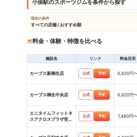
小俣駅のスポーツジムを条件から探す
現在の条件
すべての店舗 / おすすめ順
料金・体験・特徴を比べる
施設名
リンク
料金目安
カーブス新桐生店
6,820円
公式
予約
カーブス桐生中央店
6,820円
公式
予約
エニタイムフィットネ
7,480円
公式
予約
スアクロスプラザ笠懸
店