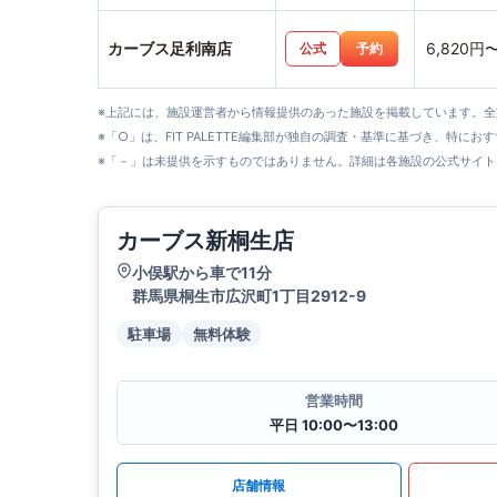
カーブス足利南店
6,820円
公式
予約
※上記には、施設運営者から情報提供のあった施設を掲載しています。
※「○」は、FIT PALETTE編集部が独自の調査・基準に基づき、特にお
※「－」は未提供を示すものではありません。詳細は各施設の公式サイト
カーブス新桐生店
小俣駅から車で11分
群馬県桐生市広沢町1丁目2912-9
駐車場
無料体験
営業時間
平日 10:00〜13:00
店舗情報