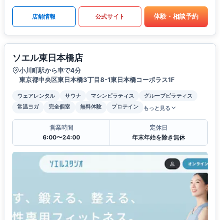
体験・相談予約
店舗情報
公式サイト
ソエル東日本橋店
小川町駅から車で4分
東京都中央区東日本橋3丁目8-1東日本橋コーポラス1F
ウェアレンタル
サウナ
マシンピラティス
グループピラティス
常温ヨガ
完全個室
無料体験
プロテイン
もっと見る
営業時間
定休日
6:00〜24:00
年末年始を除き無休