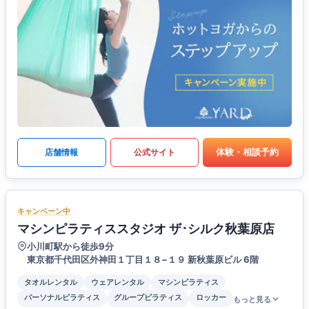
体験・相談予約
店舗情報
公式サイト
キャンペーン中
マシンピラティススタジオ ザ･シルク秋葉原店
小川町駅から徒歩9分
東京都千代田区外神田１丁目１８−１９ 新秋葉原ビル 6階
タオルレンタル
ウェアレンタル
マシンピラティス
パーソナルピラティス
グループピラティス
ロッカー
もっと見る