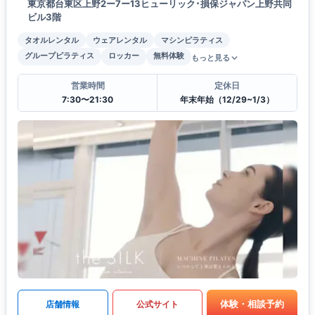
東京都台東区上野2ー7ー13ヒューリック･損保ジャパン上野共同
ビル3階
タオルレンタル
ウェアレンタル
マシンピラティス
グループピラティス
ロッカー
無料体験
もっと見る
営業時間
定休日
7:30〜21:30
年末年始（12/29~1/3）
体験・相談予約
店舗情報
公式サイト