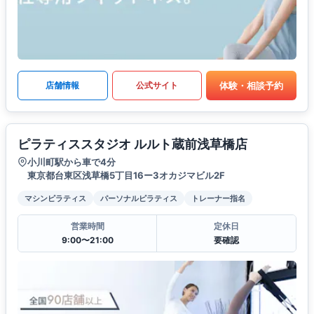
体験・相談予約
店舗情報
公式サイト
ピラティススタジオ ルルト蔵前浅草橋店
小川町駅から車で4分
東京都台東区浅草橋5丁目16ー3オカジマビル2F
マシンピラティス
パーソナルピラティス
トレーナー指名
営業時間
定休日
9:00〜21:00
要確認