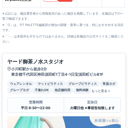
※上記には、施設運営者から情報提供のあった施設を掲載しています。全施設は下の一
覧で確認できます。
※「○」は、FIT PALETTE編集部が独自の調査・基準に基づき、特におすすめする項目
です。
※「－」は未提供を示すものではありません。詳細は各施設の公式サイトをご確認くだ
さい。
ヤード御茶ノ水スタジオ
小川町駅から徒歩2分
東京都千代田区神田須田町1丁目4-1日宝須田町ビルB1F
ウェアレンタル
マットピラティス
グループピラティス
常温ヨガ
グループヨガ
子連れOK
他店舗利用
無料体験
もっと見る
営業時間
定休日
平日 9:30〜22:00
火曜日他 ※事前告知致します