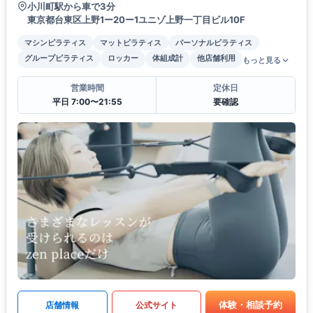
小川町駅から車で3分
東京都台東区上野1ー20ー1ユニゾ上野一丁目ビル10F
マシンピラティス
マットピラティス
パーソナルピラティス
グループピラティス
ロッカー
体組成計
他店舗利用
もっと見る
営業時間
定休日
平日 7:00〜21:55
要確認
体験・相談予約
店舗情報
公式サイト