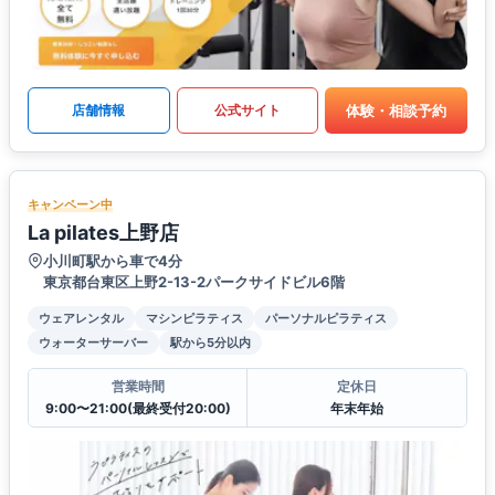
体験・相談予約
店舗情報
公式サイト
キャンペーン中
La pilates上野店
小川町駅から車で4分
東京都台東区上野2-13-2パークサイドビル6階
ウェアレンタル
マシンピラティス
パーソナルピラティス
ウォーターサーバー
駅から5分以内
営業時間
定休日
9:00〜21:00(最終受付20:00)
年末年始