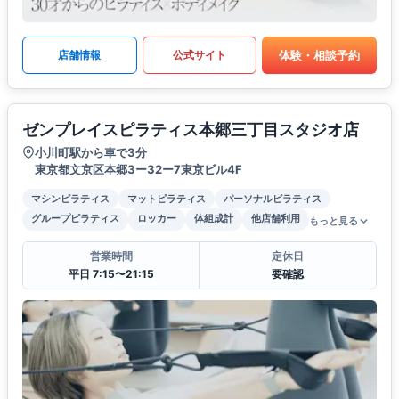
体験・相談予約
店舗情報
公式サイト
ゼンプレイスピラティス本郷三丁目スタジオ店
小川町駅から車で3分
東京都文京区本郷3ー32ー7東京ビル4F
マシンピラティス
マットピラティス
パーソナルピラティス
グループピラティス
ロッカー
体組成計
他店舗利用
もっと見る
営業時間
定休日
平日 7:15〜21:15
要確認