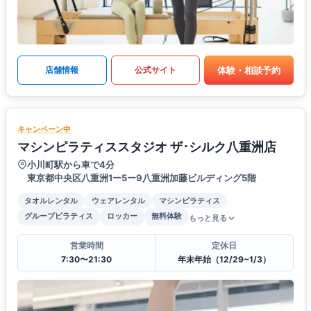
体験・相談予約
店舗情報
公式サイト
キャンペーン中
マシンピラティススタジオ ザ･シルク八重洲店
小川町駅から車で4分
東京都中央区八重洲1ー5ー9八重洲加藤ビルディング5階
タオルレンタル
ウェアレンタル
マシンピラティス
グループピラティス
ロッカー
無料体験
もっと見る
営業時間
定休日
7:30〜21:30
年末年始（12/29~1/3）