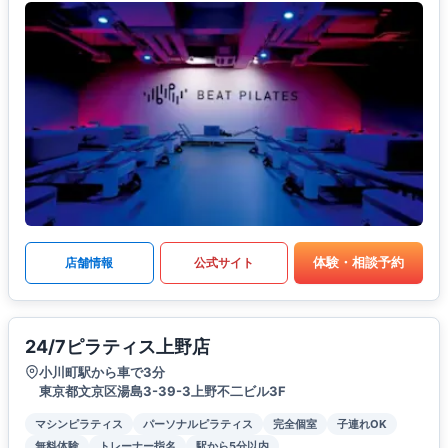
体験・相談予約
店舗情報
公式サイト
24/7ピラティス上野店
小川町駅から車で3分
東京都文京区湯島3-39-3上野不二ビル3F
マシンピラティス
パーソナルピラティス
完全個室
子連れOK
無料体験
トレーナー指名
駅から5分以内