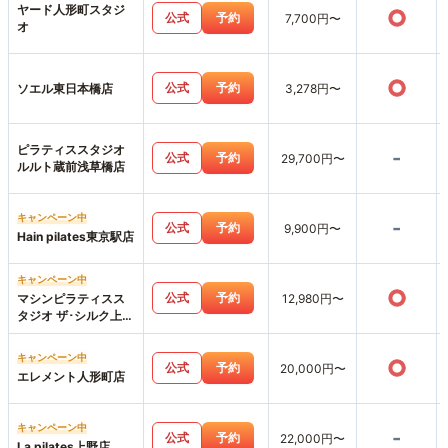
ヤード人形町スタジ
○
公式
予約
7,700円〜
オ
○
公式
予約
ソエル東日本橋店
3,278円〜
ピラティススタジオ
-
公式
予約
29,700円〜
ルルト蔵前浅草橋店
キャンペーン中
-
公式
予約
9,900円〜
Hain pilates東京駅店
キャンペーン中
○
公式
予約
マシンピラティスス
12,980円〜
タジオ ザ･シルク上野
店
キャンペーン中
○
公式
予約
20,000円〜
エレメント人形町店
キャンペーン中
-
公式
予約
22,000円〜
La pilates上野店