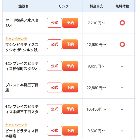
施設名
リンク
料金目安
無料体験
ヤード御茶ノ水スタ
○
公式
予約
7,700円〜
ジオ
キャンペーン中
○
公式
予約
マシンピラティスス
12,980円〜
タジオ ザ･シルク秋葉
原店
ゼンプレイスピラテ
-
公式
予約
9,625円〜
ィス神保町スタジオ
店
ブレスト本郷三丁目
-
公式
予約
22,880円〜
店
ゼンプレイスピラテ
-
公式
予約
10,450円〜
ィス本郷三丁目スタ
ジオ店
キャンペーン中
-
公式
予約
ビートピラティス日
9,600円〜
本橋店