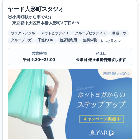
ヤード人形町スタジオ
小川町駅から車で4分
東京都中央区日本橋人形町3丁目6-6
ウェアレンタル
マットピラティス
グループピラティス
常温ヨガ
グループヨガ
子連れOK
他店舗利用
無料体験
もっと見る
営業時間
定休日
平日 9:30〜22:00
金曜日 他 ※事前告知致します