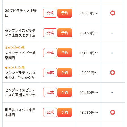
24/7ピラティス上野
○
公式
予約
14,500円〜
店
ゼンプレイスピラテ
-
公式
予約
10,450円〜
ィス上野スタジオ店
キャンペーン中
-
公式
予約
スタジオアイビー後
15,000円〜
楽園店
キャンペーン中
○
公式
予約
マシンピラティスス
12,980円〜
タジオ ザ･シルク八重
洲店
ゼンプレイスピラテ
-
公式
予約
10,450円〜
ィス八重洲スタジオ
店
世田谷フィジコ東日
○
公式
予約
43,780円〜
本橋店