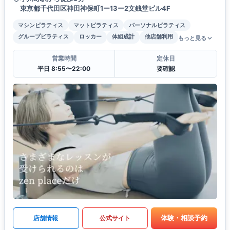
東京都千代田区神田神保町1ー13ー2文銭堂ビル4F
マシンピラティス
マットピラティス
パーソナルピラティス
グループピラティス
ロッカー
体組成計
他店舗利用
もっと見る
営業時間
定休日
平日 8:55〜22:00
要確認
体験・相談予約
店舗情報
公式サイト