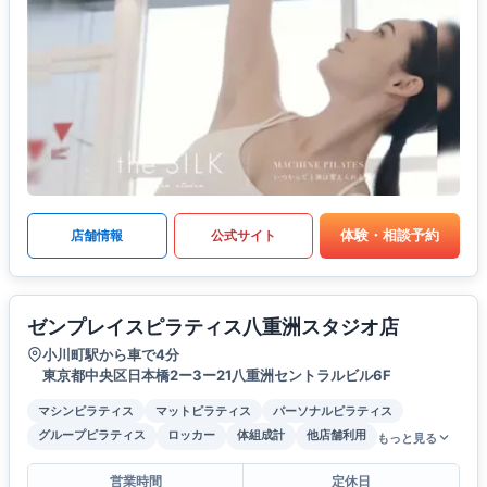
体験・相談予約
店舗情報
公式サイト
ゼンプレイスピラティス八重洲スタジオ店
小川町駅から車で4分
東京都中央区日本橋2ー3ー21八重洲セントラルビル6F
マシンピラティス
マットピラティス
パーソナルピラティス
グループピラティス
ロッカー
体組成計
他店舗利用
もっと見る
営業時間
定休日