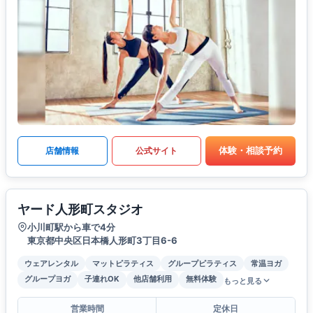
体験・相談予約
店舗情報
公式サイト
ヤード人形町スタジオ
小川町駅から車で4分
東京都中央区日本橋人形町3丁目6-6
ウェアレンタル
マットピラティス
グループピラティス
常温ヨガ
グループヨガ
子連れOK
他店舗利用
無料体験
もっと見る
営業時間
定休日