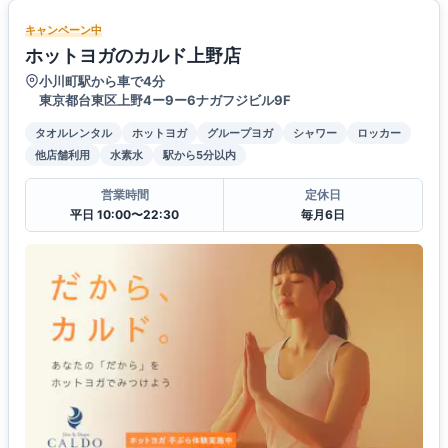
キャンペーン中
ホットヨガのカルド上野店
小川町駅から車で4分
東京都台東区上野4ー9ー6ナガフジビル9F
タオルレンタル
ホットヨガ
グループヨガ
シャワー
ロッカー
他店舗利用
水素水
駅から5分以内
営業時間
定休日
平日 10:00〜22:30
毎月6日