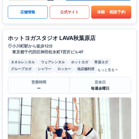
体験・相談予約
店舗情報
公式サイト
ホットヨガスタジオ LAVA秋葉原店
小川町駅から徒歩12分
東京都千代田区神田松永町1宮沢ビル4F
タオルレンタル
ウェアレンタル
ホットヨガ
常温ヨガ
グループヨガ
シャワー
ロッカー
他店舗利用
もっと見る
営業時間
定休日
ー
毎週金曜日