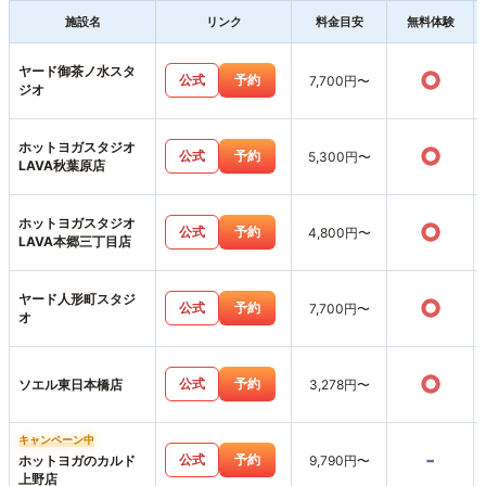
施設名
リンク
料金目安
無料体験
ヤード御茶ノ水スタ
○
公式
予約
7,700円〜
ジオ
ホットヨガスタジオ
○
公式
予約
5,300円〜
LAVA秋葉原店
ホットヨガスタジオ
○
公式
予約
4,800円〜
LAVA本郷三丁目店
ヤード人形町スタジ
○
公式
予約
7,700円〜
オ
○
公式
予約
ソエル東日本橋店
3,278円〜
キャンペーン中
-
公式
予約
ホットヨガのカルド
9,790円〜
上野店