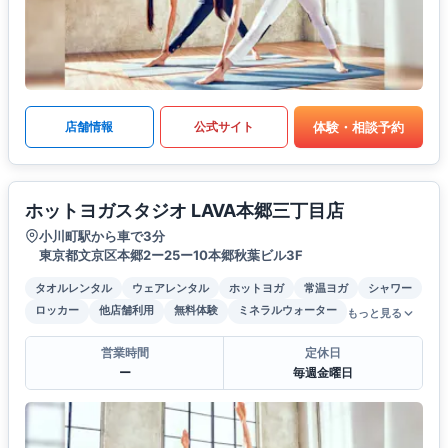
体験・相談予約
店舗情報
公式サイト
ホットヨガスタジオ LAVA本郷三丁目店
小川町駅から車で3分
東京都文京区本郷2ー25ー10本郷秋葉ビル3F
タオルレンタル
ウェアレンタル
ホットヨガ
常温ヨガ
シャワー
ロッカー
他店舗利用
無料体験
ミネラルウォーター
もっと見る
営業時間
定休日
ー
毎週金曜日