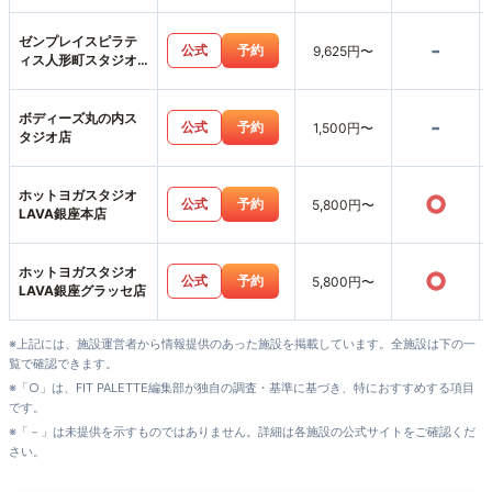
ゼンプレイスピラテ
-
公式
予約
9,625円〜
ィス人形町スタジオ
店
ボディーズ丸の内ス
-
公式
予約
1,500円〜
タジオ店
ホットヨガスタジオ
○
公式
予約
5,800円〜
LAVA銀座本店
ホットヨガスタジオ
○
公式
予約
5,800円〜
LAVA銀座グラッセ店
※上記には、施設運営者から情報提供のあった施設を掲載しています。全施設は下の一
覧で確認できます。
※「○」は、FIT PALETTE編集部が独自の調査・基準に基づき、特におすすめする項目
です。
※「－」は未提供を示すものではありません。詳細は各施設の公式サイトをご確認くだ
さい。