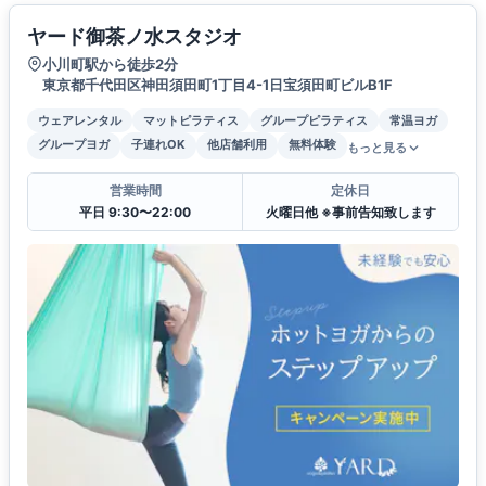
ヤード御茶ノ水スタジオ
小川町駅から徒歩2分
東京都千代田区神田須田町1丁目4-1日宝須田町ビルB1F
ウェアレンタル
マットピラティス
グループピラティス
常温ヨガ
グループヨガ
子連れOK
他店舗利用
無料体験
もっと見る
営業時間
定休日
平日 9:30〜22:00
火曜日他 ※事前告知致します