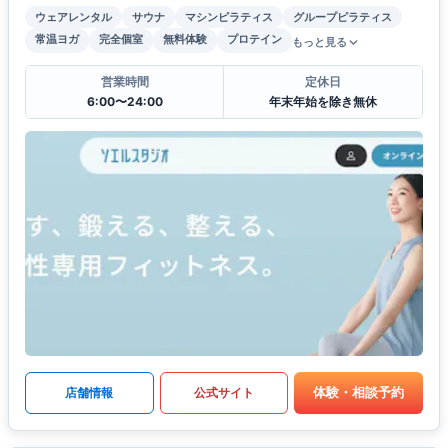
ウェアレンタル
サウナ
マシンピラティス
グループピラティス
常温ヨガ
完全個室
無料体験
プロテイン
もっと見る
営業時間
定休日
6:00〜24:00
年末年始を除き無休
体験・相談予約
店舗情報
公式サイト