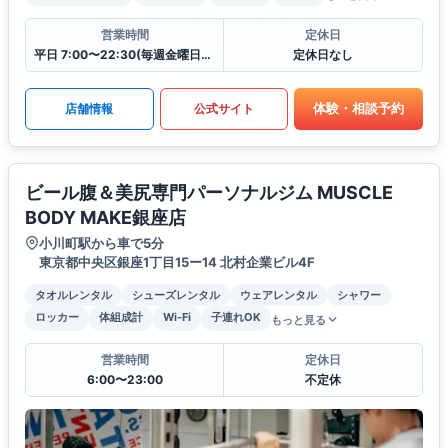
営業時間
定休日
平日 7:00〜22:30(毎週金曜日は12:00に閉館)
定休日なし
体験・相談予約
店舗情報
公式サイト
ビール腹＆美尻専門パーソナルジム MUSCLE
BODY MAKE銀座店
小川町駅から車で5分
東京都中央区銀座1丁目15ー14 北村企業ビル4F
タオルレンタル
シューズレンタル
ウェアレンタル
シャワー
ロッカー
体組成計
Wi-Fi
子連れOK
もっと見る
営業時間
定休日
6:00〜23:00
不定休