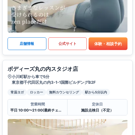
体験・相談予約
店舗情報
公式サイト
ボディーズ丸の内スタジオ店
小川町駅から車で5分
東京都千代田区丸の内3-1-1国際ビルヂングB2F
常温ヨガ
ロッカー
無料カウンセリング
駅から5分以内
営業時間
定休日
平日 10:00〜21:00(最終チェックイン20:30)
施設点検日（不定）