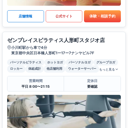
体験・相談予約
店舗情報
公式サイト
ゼンプレイスピラティス人形町スタジオ店
小川町駅から車で4分
東京都中央区日本橋人形町1ー17ー7ナンヤビル7F
パーソナルピラティス
ホットヨガ
パーソナルヨガ
グループヨガ
ロッカー
体組成計
他店舗利用
ウォーターサーバー
もっと見る
営業時間
定休日
平日 8:00〜21:15
要確認