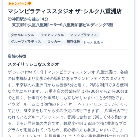
キャンペーン中
マシンピラティススタジオ ザ･シルク八重洲店
神田駅から徒歩14分
東京都中央区八重洲1ー5ー9八重洲加藤ビルディング5階
タオルレンタル
ウェアレンタル
マシンピラティス
グループピラティス
ロッカー
無料体験
もっと見る
店舗の特徴
スタイリッシュなスタジオ
ザ シルク(the SILK)｜マシンピラティススタジオ 八重洲店は、各線
の日本橋駅より徒歩2分の場所にあるマシンピラティススタジオで
す。東京駅の八重洲口からも徒歩5分と近く、2駅を利用できる便利
な立地にあります。 八重洲店の営業時間は7時30分から21時30分ま
でと長く、仕事前や仕事帰りにも立ち寄りやすいことが特徴です。
パウダールームにはRefaのドライヤー･ヘアアイロン･コテがそろっ
ており、身支度をしてから次の予定に移行できます。 八重洲店で行
われているグループレッスンは、音楽に合わせて楽しく体を動かせ
る、明るい雰囲気の内容です。難易度や鍛える部位別に豊富なプロ
グラムが用意されているため、初心者の方も参加しやすいでしょ
う。 デメリットは、初期費用として入会金と事務手数料の11,000円