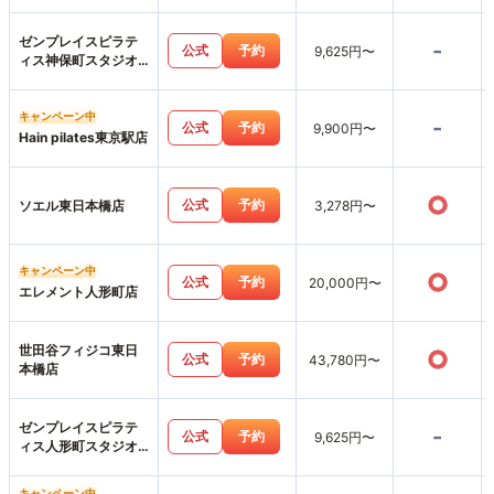
店
ゼンプレイスピラテ
-
公式
予約
9,625円〜
ィス神保町スタジオ
店
キャンペーン中
-
公式
予約
9,900円〜
Hain pilates東京駅店
○
公式
予約
ソエル東日本橋店
3,278円〜
キャンペーン中
○
公式
予約
20,000円〜
エレメント人形町店
世田谷フィジコ東日
○
公式
予約
43,780円〜
本橋店
ゼンプレイスピラテ
-
公式
予約
9,625円〜
ィス人形町スタジオ
店
キャンペーン中