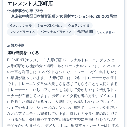
エレメント人形町店
神田駅から車で3分
東京都中央区日本橋富沢町5-10月村マンションNo.28-203号室
タオルレンタル
シューズレンタル
ウェアレンタル
マシンピラティス
パーソナルピラティス
他店舗利用
もっと見る
店舗の特徴
運動習慣をつくる
ELEMENT(エレメント) 人形町店 パーソナルトレーニングジムは、
人形町駅から徒歩3分の場所にあるパーソナルジムです。マンション
の一室を利用したコンパクトなジムで、トレーニングに集中しやす
い環境が整っています。 人形町店には、2名のトレーナーが在籍中
です。トレーニング自体の楽しさを感じてもらうことを大切にする
トレーナーや、正しいフォームを追求して分かりやすく伝えるトレ
ーナーが在籍しています。ボディメイク初心者の方や、ダイエット
に挫折した経験がある方も、人形町店なら成功しやすいでしょう。
ウェアやタオル、シューズのレンタルが無料で、コットンや化粧水
などのアメニティも完備しています。持ちものを最小限の数に抑え
られるため、会社員や学生の方が職場や学校に事務用品をもち込む
手間がかかりません。 デメリットは、所属するトレーナーはいずれ