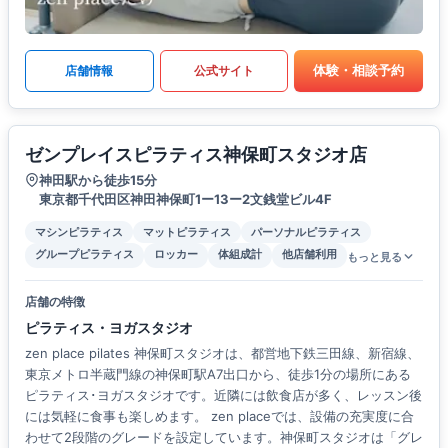
体験・相談予約
店舗情報
公式サイト
ゼンプレイスピラティス神保町スタジオ店
神田駅から徒歩15分
東京都千代田区神田神保町1ー13ー2文銭堂ビル4F
マシンピラティス
マットピラティス
パーソナルピラティス
グループピラティス
ロッカー
体組成計
他店舗利用
もっと見る
店舗の特徴
ピラティス・ヨガスタジオ
zen place pilates 神保町スタジオは、都営地下鉄三田線、新宿線、
東京メトロ半蔵門線の神保町駅A7出口から、徒歩1分の場所にある
ピラティス･ヨガスタジオです。近隣には飲食店が多く、レッスン後
には気軽に食事も楽しめます。 zen placeでは、設備の充実度に合
わせて2段階のグレードを設定しています。神保町スタジオは「グレ