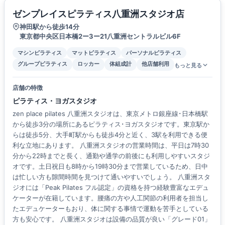
ゼンプレイスピラティス八重洲スタジオ店
神田駅から徒歩14分
東京都中央区日本橋2ー3ー21八重洲セントラルビル6F
マシンピラティス
マットピラティス
パーソナルピラティス
グループピラティス
ロッカー
体組成計
他店舗利用
もっと見る
店舗の特徴
ピラティス・ヨガスタジオ
zen place pilates 八重洲スタジオは、東京メトロ銀座線･日本橋駅
から徒歩3分の場所にあるピラティス･ヨガスタジオです。東京駅か
らは徒歩5分、大手町駅からも徒歩4分と近く、3駅を利用できる便
利な立地にあります。 八重洲スタジオの営業時間は、平日は7時30
分から22時までと長く、通勤や通学の前後にも利用しやすいスタジ
オです。土日祝日も8時から19時30分まで営業しているため、日中
は忙しい方も隙間時間を見つけて通いやすいでしょう。 八重洲スタ
ジオには「Peak Pilates フル認定」の資格を持つ経験豊富なエデュ
ケーターが在籍しています。腰痛の方や人工関節の利用者を担当し
たエデュケーターもおり、体に関する事情で運動を苦手としている
方も安心です。 八重洲スタジオは設備の品質が良い「グレード01」