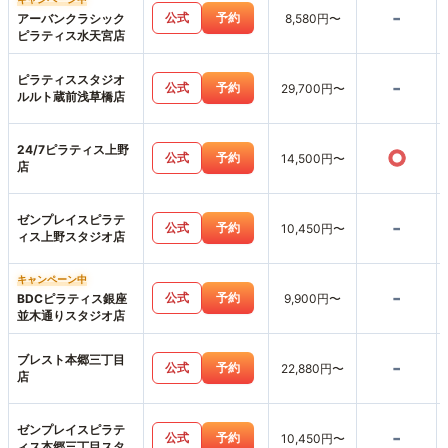
-
公式
予約
アーバンクラシック
8,580円〜
ピラティス水天宮店
ピラティススタジオ
-
公式
予約
29,700円〜
ルルト蔵前浅草橋店
24/7ピラティス上野
○
公式
予約
14,500円〜
店
ゼンプレイスピラテ
-
公式
予約
10,450円〜
ィス上野スタジオ店
キャンペーン中
-
公式
予約
BDCピラティス銀座
9,900円〜
並木通りスタジオ店
ブレスト本郷三丁目
-
公式
予約
22,880円〜
店
ゼンプレイスピラテ
-
公式
予約
10,450円〜
ィス本郷三丁目スタ