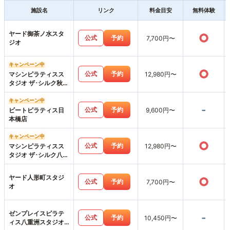
施設名
リンク
料金目安
無料体験
ヤード御茶ノ水スタ
○
公式
予約
7,700円〜
ジオ
キャンペーン中
○
公式
予約
マシンピラティスス
12,980円〜
タジオ ザ･シルク秋葉
原店
キャンペーン中
-
公式
予約
ビートピラティス日
9,600円〜
本橋店
キャンペーン中
○
公式
予約
マシンピラティスス
12,980円〜
タジオ ザ･シルク八重
洲店
ヤード人形町スタジ
○
公式
予約
7,700円〜
オ
ゼンプレイスピラテ
-
公式
予約
10,450円〜
ィス八重洲スタジオ