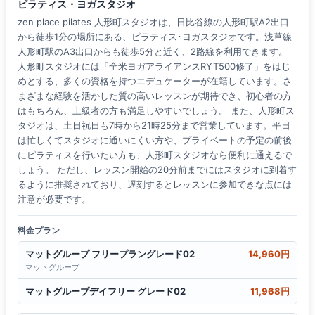
ピラティス・ヨガスタジオ
zen place pilates 人形町スタジオは、日比谷線の人形町駅A2出口
から徒歩1分の場所にある、ピラティス･ヨガスタジオです。浅草線
人形町駅のA3出口からも徒歩5分と近く、2路線を利用できます。
人形町スタジオには「全米ヨガアライアンスRYT500修了」をはじ
めとする、多くの資格を持つエデュケーターが在籍しています。さ
まざまな経験を活かした質の高いレッスンが期待でき、初心者の方
はもちろん、上級者の方も満足しやすいでしょう。 また、人形町ス
タジオは、土日祝日も7時から21時25分まで営業しています。平日
は忙しくてスタジオに通いにくい方や、プライベートの予定の前後
にピラティスを行いたい方も、人形町スタジオなら便利に通えるで
しょう。 ただし、レッスン開始の20分前までにはスタジオに到着す
るように推奨されており、遅刻するとレッスンに参加できな点には
注意が必要です。
料金プラン
マットグループ フリープラングレード02
14,960円
マットグループ
マットグループデイフリー グレード02
11,968円