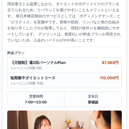
理栄養士とも提携しながら、ダイエットやボディメイクのプランを
立てられるため、リバウンドを避けやすいこともメリットといえま
す。 東日本橋店独自のサービスとしては「ボディメンテナンス」と
「ピラティス」を実施中です。骨格や筋肉、リンパなど体の仕組み
を知り尽くしたプロが指導しており、理想の体作りを継続的にサポ
ートしています。 デメリットは、都度払いの料金プランが用意され
ていないため、入会のハードルがやや高いことです。
料金プラン
【月額制】週2回パーソナルPlan
87,560円
トレーニング回数 8回
短期集中ダイエットコース
110,000円
トレーニング回数 10回
営業時間
定休日
7:00〜23:00
要確認