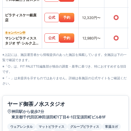
ジオ店
ピラティスケー銀座
○
公式
予約
12,320円〜
店
キャンペーン中
○
公式
予約
マシンピラティスス
12,980円〜
タジオ ザ･シルク上野
店
※上記には、施設運営者から情報提供のあった施設を掲載しています。全施設は下の一
覧で確認できます。
※「○」は、FIT PALETTE編集部が独自の調査・基準に基づき、特におすすめする項目
です。
※「－」は未提供を示すものではありません。詳細は各施設の公式サイトをご確認くだ
さい。
ヤード御茶ノ水スタジオ
神田駅から徒歩7分
東京都千代田区神田須田町1丁目4-1日宝須田町ビルB1F
ウェアレンタル
マットピラティス
グループピラティス
常温ヨガ