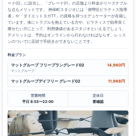
ード02」に該当し、「グレード01」の店舗より料金がリーズナブル
な点もメリットです。 神保町スタジオには「側彎症ピラティス指導
者」や「ダイエットヨガTT」の資格を持つエデュケーターが在籍し
ています。体にトラブルを抱えている方や、ピラティスで効率良く
痩せたい方にとって、利用価値があるスタジオといえるでしょう。
デメリットは、予約はオンラインから行わなければならず、レッス
ンのついでに店頭で手続きができないことです。
料金プラン
マットグループ フリープラングレード02
14,960円
マットグループ
マットグループデイフリー グレード02
11,968円
営業時間
定休日
平日 8:55〜22:00
要確認