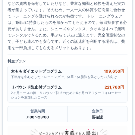
などの資格を保有していたりなど、豊富な知識と経験を備えた実力
者が集まっています。そのため、一人一人の体質や筋肉量に合わせ
てトレーニングを受けられるのが特徴です。 トレーニングウェア
は、1回目に持参したものを預かってもらえるので、毎回持参する必
要がありません。また、シューズやソックス、タオルはすべて無料
でレンタルできるため、手ぶらでジムに通えます。完全個室制なの
で、子ども連れでも安心です。近くの託児所を利用する場合は、費
用を一部負担してもらえるメリットもあります。
料金プラン
太ももダイエットプログラム
199,650円
下半身を中心としたトレーニングで、体重・体脂肪も落としたい方向け
リバウンド防止付プログラム
221,760円
2ヶ月コースの後、リバウンド防止のために6ヶ月のアフターフォローセッ
ションを追加したコース
営業時間
定休日
7:00〜23:00
要確認