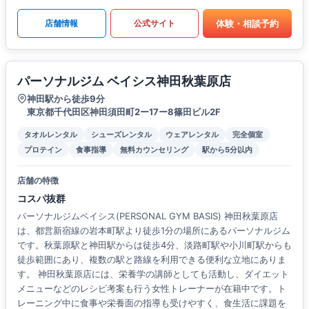
体験・相談予約
店舗情報
公式サイト
パーソナルジム ベイシス神田秋葉原店
神田駅から徒歩9分
東京都千代田区神田須田町2ー17ー8篠田ビル2F
タオルレンタル
シューズレンタル
ウェアレンタル
完全個室
プロテイン
食事指導
無料カウンセリング
駅から5分以内
店舗の特徴
コスパ抜群
パーソナルジムベイシス(PERSONAL GYM BASIS) 神田秋葉原店
は、都営新宿線の岩本町駅より徒歩1分の場所にあるパーソナルジム
です。秋葉原駅と神田駅からは徒歩4分、淡路町駅や小川町駅からも
徒歩範囲にあり、複数の駅と路線を利用できる便利な立地にありま
す。 神田秋葉原店には、栄養学の講師としても活動し、ダイエット
メニューなどのレシピ考案も行う女性トレーナーが在籍中です。ト
レーニング中に食事や栄養面の指導も受けやすく、食生活に課題を