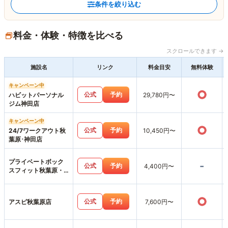
条件を絞り込む
料金・体験・特徴を比べる
スクロールできます →
施設名
リンク
料金目安
無料体験
キャンペーン中
○
公式
予約
ハビットパーソナル
29,780円〜
ジム神田店
キャンペーン中
○
公式
予約
24/7ワークアウト秋
10,450円〜
葉原･神田店
プライベートボック
-
公式
予約
4,400円〜
スフィット秋葉原・
神田店
○
公式
予約
アスピ秋葉原店
7,600円〜