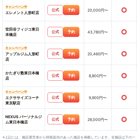
キャンペーン中
○
公式
予約
20,000円〜
エレメント人形町店
世田谷フィジコ東日
○
公式
予約
43,780円〜
本橋店
キャンペーン中
○
公式
予約
アップルジム人形町
20,460円〜
店
かたぎり塾東日本橋
○
公式
予約
8,800円〜
店
キャンペーン中
○
公式
予約
エクササイズコーチ
9,900円〜
東京駅店
NEXUS パーソナルジ
○
公式
予約
28,000円〜
ム東日本橋店
※上記には、施設運営者から情報提供のあった施設を掲載しています。全施設は下の一