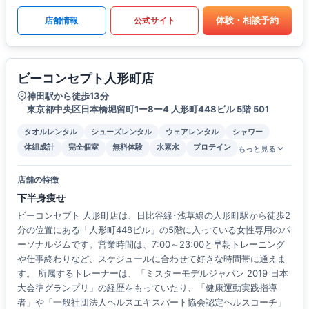
体験・相談予約
店舗情報
公式サイト
ビーコンセプト人形町店
神田駅から徒歩13分
東京都中央区日本橋堀留町1ー8ー4 人形町448ビル 5階 501
タオルレンタル
シューズレンタル
ウェアレンタル
シャワー
体組成計
完全個室
無料体験
水素水
プロテイン
もっと見る
店舗の特徴
下半身痩せ
ビーコンセプト 人形町店は、日比谷線･浅草線の人形町駅から徒歩2
分の位置にある「人形町448ビル」の5階に入っている女性専用のパ
ーソナルジムです。営業時間は、7:00～23:00と早朝トレーニング
や仕事終わりなど、スケジュールに合わせて好きな時間帯に通えま
す。 所属するトレーナーは、「ミスターモデルジャパン 2019 日本
大会準グランプリ」の経歴をもっていたり、「健康運動実践指導
者」や「一般社団法人ヘルスエキスパート協会認定ヘルスコーチ」