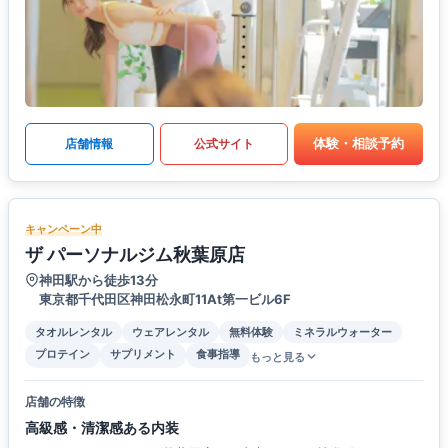
体験・相談予約
店舗情報
公式サイト
キャンペーン中
ザ パーソナルジム秋葉原店
神田駅から徒歩13分
東京都千代田区神田松永町11At第一ビル6F
タオルレンタル
ウェアレンタル
無料体験
ミネラルウォーター
プロテイン
サプリメント
食事指導
もっと見る
店舗の特徴
高級感・清潔感ある内装