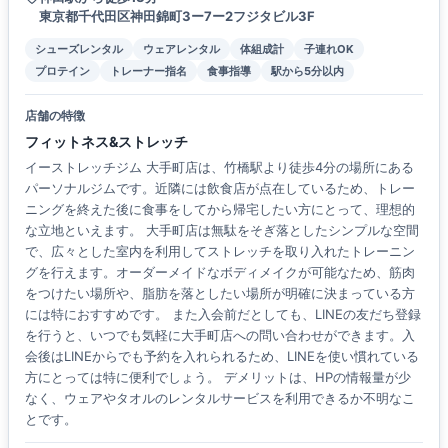
東京都千代田区神田錦町3ー7ー2フジタビル3F
シューズレンタル
ウェアレンタル
体組成計
子連れOK
プロテイン
トレーナー指名
食事指導
駅から5分以内
店舗の特徴
フィットネス&ストレッチ
イーストレッチジム 大手町店は、竹橋駅より徒歩4分の場所にある
パーソナルジムです。近隣には飲食店が点在しているため、トレー
ニングを終えた後に食事をしてから帰宅したい方にとって、理想的
な立地といえます。 大手町店は無駄をそぎ落としたシンプルな空間
で、広々とした室内を利用してストレッチを取り入れたトレーニン
グを行えます。オーダーメイドなボディメイクが可能なため、筋肉
をつけたい場所や、脂肪を落としたい場所が明確に決まっている方
には特におすすめです。 また入会前だとしても、LINEの友だち登録
を行うと、いつでも気軽に大手町店への問い合わせができます。入
会後はLINEからでも予約を入れられるため、LINEを使い慣れている
方にとっては特に便利でしょう。 デメリットは、HPの情報量が少
なく、ウェアやタオルのレンタルサービスを利用できるか不明なこ
とです。