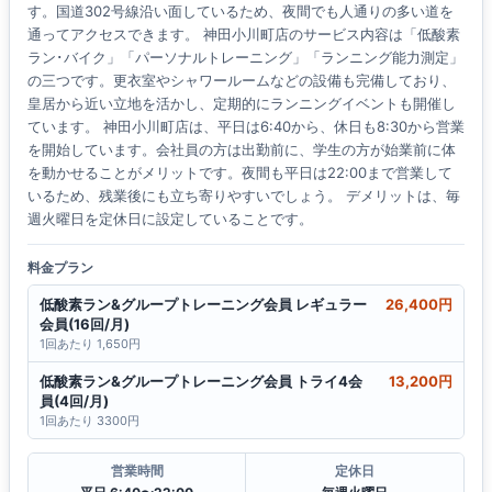
す。国道302号線沿い面しているため、夜間でも人通りの多い道を
通ってアクセスできます。 神田小川町店のサービス内容は「低酸素
ラン･バイク」「パーソナルトレーニング」「ランニング能力測定」
の三つです。更衣室やシャワールームなどの設備も完備しており、
皇居から近い立地を活かし、定期的にランニングイベントも開催し
ています。 神田小川町店は、平日は6:40から、休日も8:30から営業
を開始しています。会社員の方は出勤前に、学生の方が始業前に体
を動かせることがメリットです。夜間も平日は22:00まで営業して
いるため、残業後にも立ち寄りやすいでしょう。 デメリットは、毎
週火曜日を定休日に設定していることです。
料金プラン
低酸素ラン&グループトレーニング会員 レギュラー
26,400円
会員(16回/月)
1回あたり 1,650円
低酸素ラン&グループトレーニング会員 トライ4会
13,200円
員(4回/月)
1回あたり 3300円
営業時間
定休日