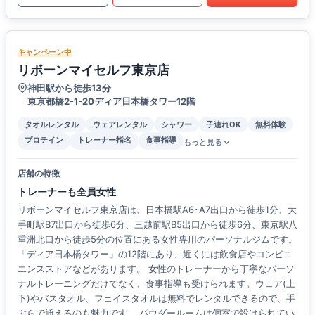
キャンペーン中
リボーンマイセルフ東京店
神田駅から徒歩13分
東京都橋2-1-20ディア日本橋タワー12階
タオルレンタル
ウェアレンタル
シャワー
子連れOK
無料体験
プロテイン
トレーナー指名
食事指導
もっと見る
店舗の特徴
トレーナーも全員女性
リボーンマイセルフ東京店は、日本橋駅A6･A7出口から徒歩1分、大
手町駅B7出口から徒歩6分、三越前駅B5出口から徒歩6分、東京駅八
重洲北口から徒歩5分の位置にある女性専用のパーソナルジムです。
「ディア日本橋タワー」の12階にあり、近くには飲食店やコンビニ
エンスストアなどがあります。 女性のトレーナーから丁寧なパーソ
ナルトレーニングだけでなく、食事指導も受けられます。ウェア(上
下)やバスタオル、フェイスタオルは無料でレンタルできるので、手
ぶらで通えるのも魅力です。 パウダールームは個室で設けられてい