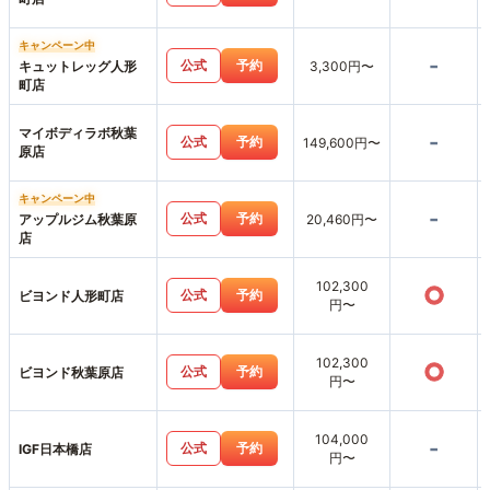
キャンペーン中
-
公式
予約
キュットレッグ人形
3,300円〜
町店
マイボディラボ秋葉
-
公式
予約
149,600円〜
原店
キャンペーン中
-
公式
予約
アップルジム秋葉原
20,460円〜
店
102,300
○
公式
予約
ビヨンド人形町店
円〜
102,300
○
公式
予約
ビヨンド秋葉原店
円〜
104,000
-
公式
予約
IGF日本橋店
円〜