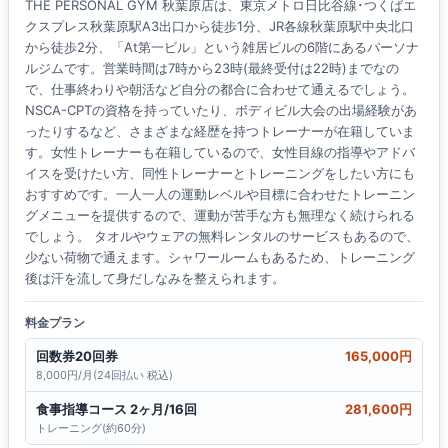
THE PERSONAL GYM 秋葉原店は、東京メトロ日比谷線･つくばエ
クスプレス秋葉原駅A3出口から徒歩1分、JR各線秋葉原駅中央北口
から徒歩2分、「At第一ビル」という雑居ビルの6階にあるパーソナ
ルジムです。営業時間は7時から23時(最終受付は22時)までなの
で、仕事終わりや朝活など自分の都合に合わせて通えるでしょう。
NSCA-CPTの資格を持っていたり、ボディビル大会の出場経験があ
ったりするなど、さまざまな経歴を持つトレーナーが在籍していま
す。女性トレーナーも在籍しているので、女性目線の指導やアドバ
イスを受けたい方、同性トレーナーとトレーニングをしたい方にも
おすすめです。一人一人の運動レベルや目標に合わせたトレーニン
グメニューを提供するので、運動が苦手な方も無理なく続けられる
でしょう。 タオルやウェアの無料レンタルのサービスもあるので、
少ない荷物で通えます。シャワールームもあるため、トレーニング
後は汗を流して身だしなみを整えられます。
料金プラン
回数券20回券
165,000円
8,000円/月(24回払い 税込)
食事指導コース 2ヶ月/16回
281,600円
トレーニング(約60分)