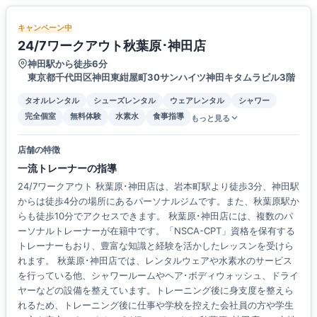
キャンペーン中
24/7ワークアウト秋葉原･神田店
神田駅から徒歩6分
東京都千代田区神田東紺屋町30サンハイツ神田キタムラビル3階
タオルレンタル
シューズレンタル
ウェアレンタル
シャワー
完全個室
無料体験
水素水
食事指導
もっと見る
店舗の特徴
一流トレーナーの指導
24/7ワークアウト 秋葉原･神田店は、岩本町駅より徒歩3分、神田駅
からは徒歩4分の場所にあるパーソナルジムです。また、秋葉原駅か
らも徒歩10分でアクセスできます。 秋葉原･神田店には、複数のパ
ーソナルトレーナーが在籍中です。「NSCA-CPT」資格を保有する
トレーナーもおり、豊富な知識と経験を活かしたレッスンを受けら
れます。 秋葉原･神田店では、レンタルウェアや水素水のサービス
を行っている他、シャワールームやヘア･ボディウォッシュ、ドライ
ヤーなどの設備を整えています。トレーニング後に身支度を整えら
れるため、トレーニング後に仕事や学校を控えた会社員の方や学生