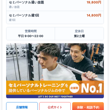
セミパーソナル通い放題
19,800円
通い放題
セミパーソナル週1回
14,800円
週1回
営業時間
定休日
平日 9:00〜22:00
第2土曜
体験・相談予約
店舗情報
公式サイト