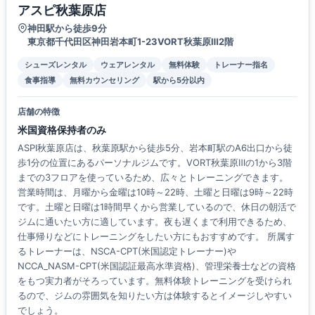
アスピ秋葉原店
神田駅から徒歩9分
東京都千代田区神田岩本町1-23VORT秋葉原Ⅲ2階
シューズレンタル
ウェアレンタル
無料体験
トレーナー指名
食事指導
無料カウンセリング
駅から5分以内
店舗の特徴
米国資格保持者のみ
ASPI秋葉原店は、秋葉原駅から徒歩5分、岩本町駅のA6出口から徒
歩1分の位置にあるパーソナルジムです。VORT秋葉原Ⅲの1から3階
までの3フロアを使っているため、広々とトレーニングできます。
営業時間は、月曜から金曜は10時～22時、土曜と日曜は9時～22時
です。土曜と日曜は1時間早くから営業しているので、休日の朝活で
ジムに通いたい方に適しています。夜も遅くまで利用できるため、
仕事帰りなどにトレーニングをしたい方にもおすすめです。 所属す
るトレーナーは、NSCA-CPT(米国認定トレーナー)や
NCCA_NASM-CPT(米国認証最高水準資格)、管理栄養士などの資格
をもつ実力者がそろっています。無料体験トレーニングを受けられ
るので、ジムの雰囲気を知りたい方は体験するとイメージしやすい
でしょう。