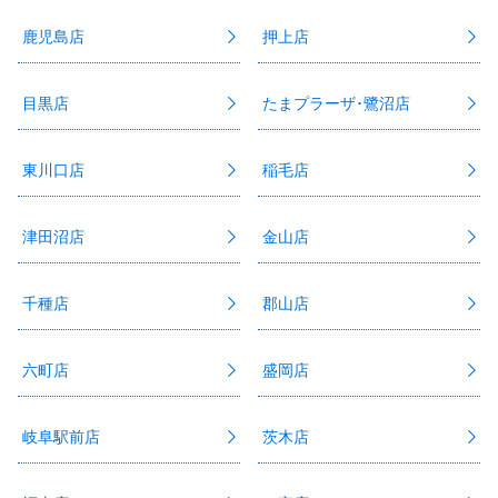
鹿児島店
押上店
目黒店
たまプラーザ･鷺沼店
東川口店
稲毛店
津田沼店
金山店
千種店
郡山店
六町店
盛岡店
岐阜駅前店
茨木店