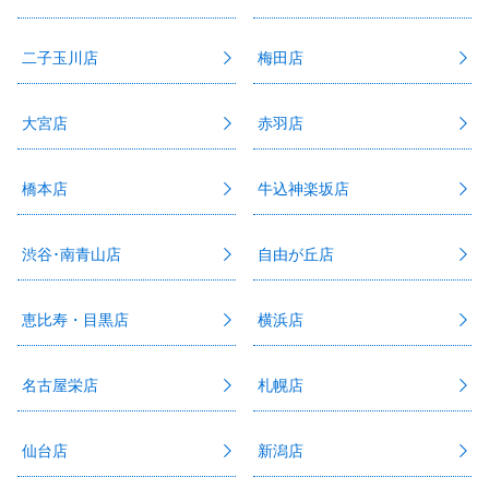
二子玉川店
梅田店
大宮店
赤羽店
橋本店
牛込神楽坂店
渋谷･南青山店
自由が丘店
恵比寿・目黒店
横浜店
名古屋栄店
札幌店
仙台店
新潟店