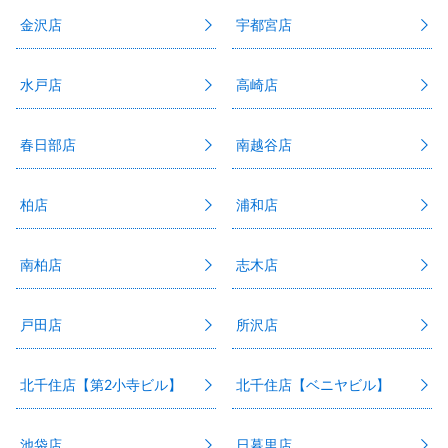
金沢店
宇都宮店
水戸店
高崎店
春日部店
南越谷店
柏店
浦和店
南柏店
志木店
戸田店
所沢店
北千住店【第2小寺ビル】
北千住店【ベニヤビル】
池袋店
日暮里店