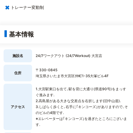
×
トレーナー変動制
基本情報
施設名
24/7ワークアウト (24/7Workout) 大宮店
〒330-0845
住所
埼玉県さいたま市大宮区仲町1-35大塚ビル4F
1.大宮駅東口を出て､駅を背に大通り(県道90号)をまっす
ぐ進みます.
2.高島屋がある大きな交差点を右折します(旧中山道).
アクセス
3.しばらく歩くと､右手に｢キンコーズ｣がありますので､そ
のビルの4階です.
※エレベーターは｢キンコーズ｣を過ぎたところにございま
す.