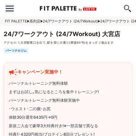
FIT PALETTE
系列店
24/7ワークアウト (24/7Workout)
24/7ワークアウト (24/
24/7ワークアウト (24/7Workout) 大宮店
アクセス:
1.大宮駅東口を出て､駅を背に大通り(県道90号)をまっすぐ進みます.
パーソナルジム
キャンペーン実施中！
パーソナルトレーニング無料体験
まずはお試し｡気になるところを集中トレーニング!
パーソナルトレーニング無料体験実施中
･ウエスト･二の腕･お尻
体験30分通常6435円→0円
新規ご入会で豪華3大特典付き!※一部店舗で異なる
特典1･4320円相当!プロテイン8回分プレゼント!