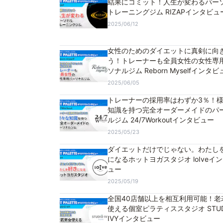
結果にコミット！人生が変わるパー
トレーニングジム RIZAPインタビュ
2025/06/12
女性のためのダイエットに真剣に向
う！トレーナーも全員女性の女性専
ソナルジム Reborn Myselfインタビ
2025/06/05
トレーナーの採用率はわずか3％！
知識を持つ完全オーダーメイドのパ
ルジム 24/7Workoutインタビュー
2025/05/23
ダイエットだけでじゃない。わたし
になるホットヨガスタジオ loIveイ
ュー
2025/05/19
全国40店舗以上を相互利用可能！老
使える個室ピラティススタジオ STUD
IVYインタビュー