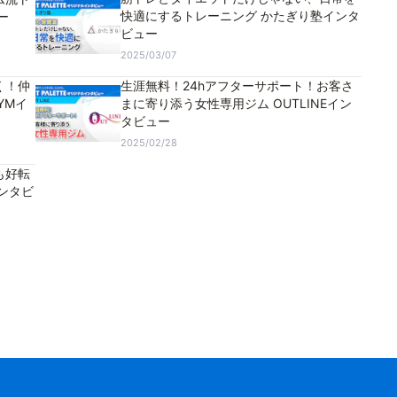
快適にするトレーニング かたぎり塾インタ
ー
ビュー
2025/03/07
く！仲
生涯無料！24hアフターサポート！お客さ
YMイ
まに寄り添う女性専用ジム OUTLINEイン
タビュー
2025/02/28
も好転
インタビ