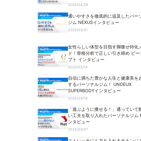
2025/04/28
通いやすさを徹底的に追及したパー
ジム NEXUSインタビュー
2025/03/31
女性らしい体型を目指す脚痩せ特化
ド！骨格分析で正しい引き締め ビー
プト インタビュー
2025/03/14
自信に満ちた豊かな人生と健康美を
するパーソナルジム！ UNDEUX
SUPERBODYインタビュー
2025/03/14
「遊ぶように痩せる！」通っていて
い工夫を取り入れたパーソナルジム R
ンタビュー
2025/03/07
ストレッチにも力を入れるチキンジ