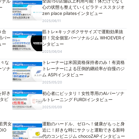
全国150店舗以上利用可能！体だけでなく
ソナル
心の状態も整えていくピラティススタジオ
ー
zen place pilatesインタビュー
2025/06/11
き合
筋トレ×キックボクササイズで運動効果抜
用パー
群！完全個室パーソナルジム WHOEVERイ
ュー
ンタビュー
2025/06/04
様々な
トレーナーは米国資格保持者のみ！有資格
ーソナ
トレーナーによる圧倒的継続率が自慢のジ
ム ASPIインタビュー
2025/05/20
を好き
初心者にピッタリ！女性専用のAIパーソナ
ンタビ
ルトレーニング FURDIインタビュー
2025/05/09
若男女
運動のハードル、ゼロへ！健康がもっと身
IO
近に！好きな時にサクッと運動できる新時
代のコンビニジム chocoZAPインタビュー