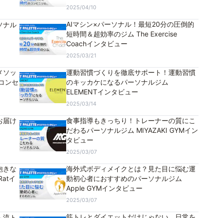
2025/04/10
AIマシン×パーソナル！最短20分の圧倒的
ソナル
短時間＆超効率のジム The Exercise
Coachインタビュー
2025/03/21
メソッ
運動習慣づくりを徹底サポート！運動習慣
コンセ
のキッカケになるパーソナルジム
ELEMENTインタビュー
2025/03/14
お届け
食事指導もきっちり！トレーナーの質にこ
だわるパーソナルジム MIYAZAKI GYMイン
タビュー
2025/03/07
飽きな
海外式ボディメイクとは？見た目に悩む運
atイ
動初心者におすすめのパーソナルジム
Apple GYMインタビュー
2025/03/07
筋トレとダイエットだけじゃない、日常を
ム流ト