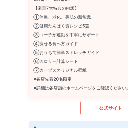
【豪華7大特典の内訳】
①体重、老化、美肌の新常識
②健康たんぱく質レシピ5選
③コーチが運動を丁寧にサポート
④痩せる食べ方ガイド
⑤おうちで簡単ストレッチガイド
⑥カロリー計算シート
⑦カーブスオリジナル壁紙
※各店先着20名限定
※詳細は各店舗のホームページをご確認ください
公式サイト