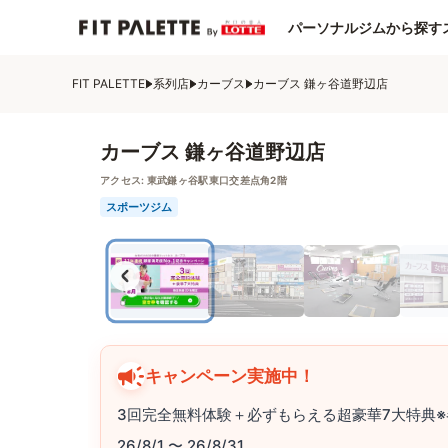
パーソナルジムから探す
FIT PALETTE
系列店
カーブス
カーブス 鎌ヶ谷道野辺店
カーブス 鎌ヶ谷道野辺店
アクセス:
東武鎌ヶ谷駅東口交差点角2階
スポーツジム
キャンペーン実施中！
3回完全無料体験＋必ずもらえる超豪華7大特典※
26/8/1 〜 26/8/31