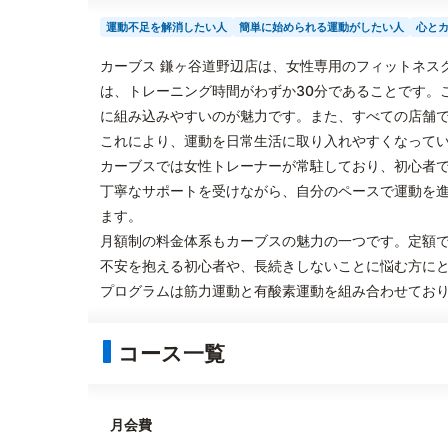
運動不足を解消したい人
簡単に始められる運動がしたい人
心と
カーブス 鎌ヶ谷道野辺店は、女性専用のフィットネス
は、トレーニング時間がわずか30分であることです。
に組み込みやすいのが魅力です。また、すべての店舗
これにより、運動を日常生活に取り入れやすくなって
カーブスでは女性トレーナーが常駐しており、初心者
丁寧なサポートを受けながら、自分のペースで運動を
ます。
月額制の料金体系もカーブスの魅力の一つです。定額
不安を抱える初心者や、長続きしないことに悩む方に
プログラムは筋力運動と有酸素運動を組み合わせてお
コース一覧
月会費