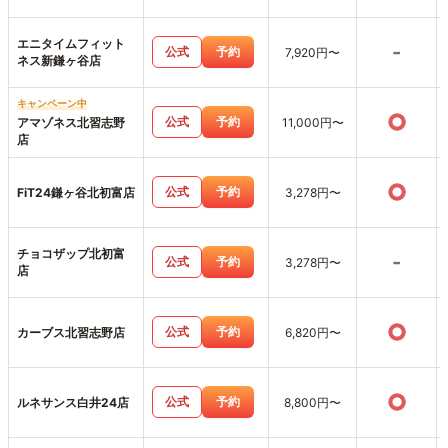
エニタイムフィット
-
公式
予約
7,920円〜
ネス新鎌ヶ谷店
キャンペーン中
○
公式
予約
アマゾネス北習志野
11,000円〜
店
○
公式
予約
FiT24鎌ヶ谷北初富店
3,278円〜
チョコザップ北初富
-
公式
予約
3,278円〜
店
○
公式
予約
カーブス北習志野店
6,820円〜
○
公式
予約
ルネサンス白井24店
8,800円〜