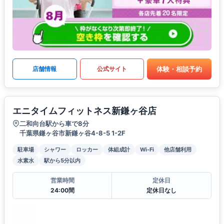
体験・相談予約
店舗情報
公式サイト
エニタイムフィットネス新鎌ヶ谷店
二和向台駅から車で8分
千葉県鎌ヶ谷市新鎌ヶ谷4-8-5 1-2F
駐車場
シャワー
ロッカー
体組成計
Wi-Fi
他店舗利用
水素水
駅から5分以内
営業時間
定休日
24:00間
定休日なし