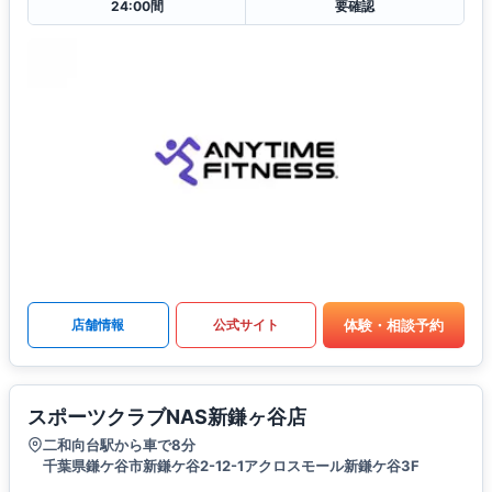
24:00間
要確認
体験・相談予約
店舗情報
公式サイト
スポーツクラブNAS新鎌ヶ谷店
二和向台駅から車で8分
千葉県鎌ケ谷市新鎌ケ谷2-12-1アクロスモール新鎌ケ谷3F