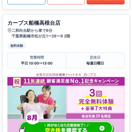
カーブス船橋高根台店
二和向台駅から車で6分
千葉県船橋市松が丘1ー29ー9 2階
無料体験
営業時間
定休日
平日 10:00〜13:00
毎週日曜日