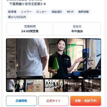
千葉県鎌ケ谷市北初富2-9
駐車場
シャワー
ロッカー
体組成計
Wi-Fi
無料体験
駅から5分以内
営業時間
定休日
24:00間営業
年中無休
体験・相談予約
店舗情報
公式サイト