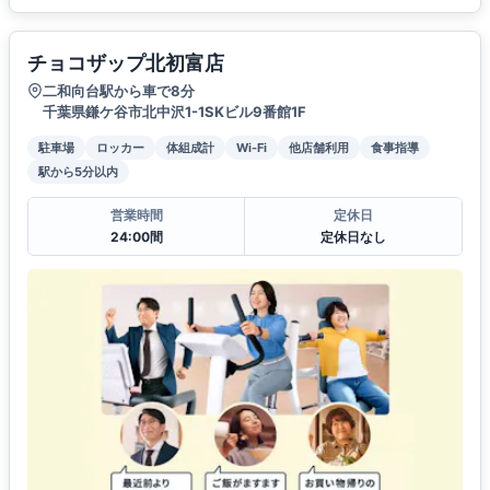
チョコザップ北初富店
二和向台駅から車で8分
千葉県鎌ケ谷市北中沢1-1SKビル9番館1F
駐車場
ロッカー
体組成計
Wi-Fi
他店舗利用
食事指導
駅から5分以内
営業時間
定休日
24:00間
定休日なし