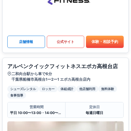
体験・相談予約
店舗情報
公式サイト
アルペンクイックフィットネスエポカ高根台店
二和向台駅から車で6分
千葉県船橋市高根台1ー2ー1 エポカ高根台店内
シューズレンタル
ロッカー
体組成計
他店舗利用
無料体験
食事指導
営業時間
定休日
平日 10:00〜13:00・14:00〜20:00
毎週日曜日