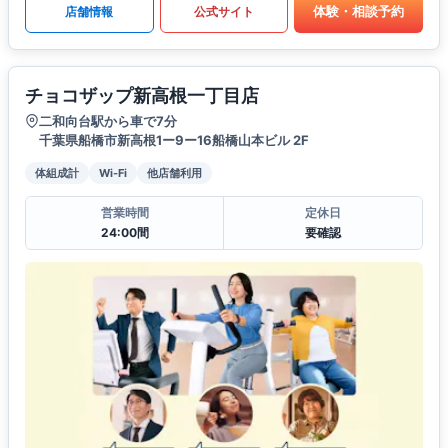
体験・相談予約
店舗情報
公式サイト
チョコザップ新高根一丁目店
二和向台駅から車で7分
千葉県船橋市新高根1ー9ー16船橋山本ビル 2F
体組成計
Wi-Fi
他店舗利用
営業時間
定休日
24:00間
要確認