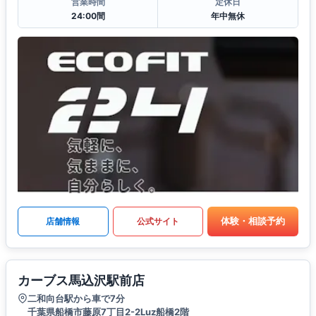
営業時間
定休日
24:00間
年中無休
体験・相談予約
店舗情報
公式サイト
カーブス馬込沢駅前店
二和向台駅から車で7分
千葉県船橋市藤原7丁目2-2Luz船橋2階