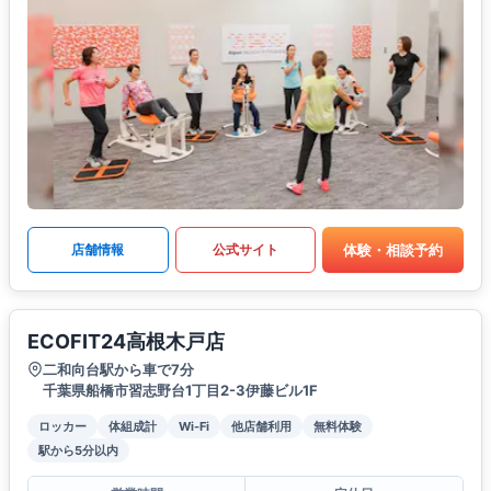
体験・相談予約
店舗情報
公式サイト
ECOFIT24高根木戸店
二和向台駅から車で7分
千葉県船橋市習志野台1丁目2-3伊藤ビル1F
ロッカー
体組成計
Wi-Fi
他店舗利用
無料体験
駅から5分以内