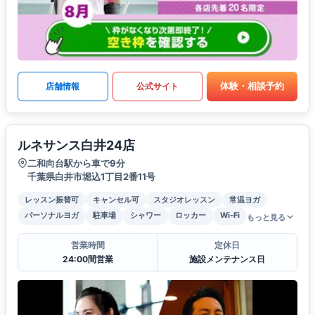
体験・相談予約
店舗情報
公式サイト
ルネサンス白井24店
二和向台駅から車で9分
千葉県白井市堀込1丁目2番11号
レッスン振替可
キャンセル可
スタジオレッスン
常温ヨガ
パーソナルヨガ
駐車場
シャワー
ロッカー
Wi-Fi
もっと見る
営業時間
定休日
24:00間営業
施設メンテナンス日