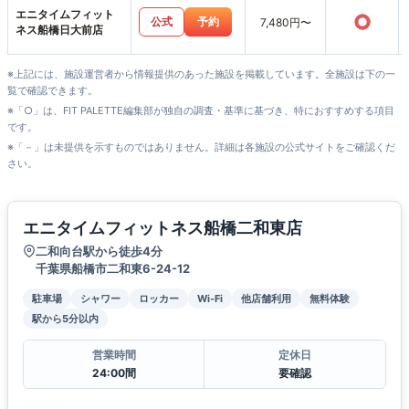
エニタイムフィット
○
公式
予約
7,480円〜
ネス船橋日大前店
※上記には、施設運営者から情報提供のあった施設を掲載しています。全施設は下の一
覧で確認できます。
※「○」は、FIT PALETTE編集部が独自の調査・基準に基づき、特におすすめする項目
です。
※「－」は未提供を示すものではありません。詳細は各施設の公式サイトをご確認くだ
さい。
エニタイムフィットネス船橋二和東店
二和向台駅から徒歩4分
千葉県船橋市二和東6-24-12
駐車場
シャワー
ロッカー
Wi-Fi
他店舗利用
無料体験
駅から5分以内
営業時間
定休日
24:00間
要確認