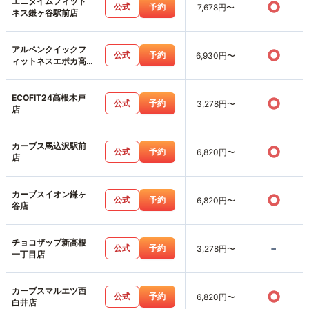
エニタイムフィット
○
公式
予約
7,678円〜
ネス鎌ヶ谷駅前店
アルペンクイックフ
○
公式
予約
6,930円〜
ィットネスエポカ高
根台店
ECOFIT24高根木戸
○
公式
予約
3,278円〜
店
カーブス馬込沢駅前
○
公式
予約
6,820円〜
店
カーブスイオン鎌ヶ
○
公式
予約
6,820円〜
谷店
チョコザップ新高根
-
公式
予約
3,278円〜
一丁目店
カーブスマルエツ西
○
公式
予約
6,820円〜
白井店