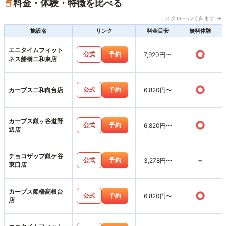
料金・体験・特徴を比べる
スクロールできます →
施設名
リンク
料金目安
無料体験
エニタイムフィット
○
公式
予約
7,920円〜
ネス船橋二和東店
○
公式
予約
カーブス二和向台店
6,820円〜
カーブス鎌ヶ谷道野
○
公式
予約
6,820円〜
辺店
チョコザップ鎌ケ谷
-
公式
予約
3,278円〜
東口店
カーブス船橋高根台
○
公式
予約
6,820円〜
店