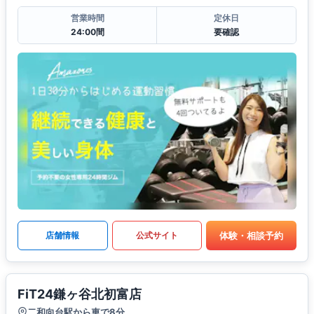
営業時間
定休日
24:00間
要確認
体験・相談予約
店舗情報
公式サイト
FiT24鎌ヶ谷北初富店
二和向台駅から車で8分