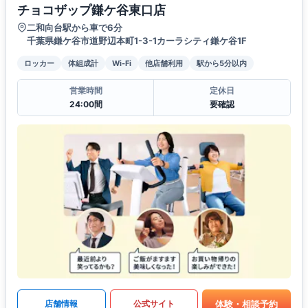
チョコザップ鎌ケ谷東口店
二和向台駅から車で6分
千葉県鎌ケ谷市道野辺本町1-3-1カーラシティ鎌ケ谷1F
ロッカー
体組成計
Wi-Fi
他店舗利用
駅から5分以内
営業時間
定休日
24:00間
要確認
体験・相談予約
店舗情報
公式サイト