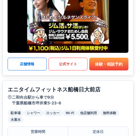
体験・相談予約
店舗情報
公式サイト
エニタイムフィットネス船橋日大前店
二和向台駅から車で9分
千葉県船橋市坪井東5-23-6
駐車場
シャワー
ロッカー
Wi-Fi
他店舗利用
無料体験
水素水
営業時間
定休日