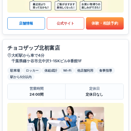
体験・相談予約
店舗情報
公式サイト
チョコザップ北初富店
大町駅から車で4分
千葉県鎌ケ谷市北中沢1-1SKビル9番館1F
駐車場
ロッカー
体組成計
Wi-Fi
他店舗利用
食事指導
駅から5分以内
営業時間
定休日
24:00間
定休日なし