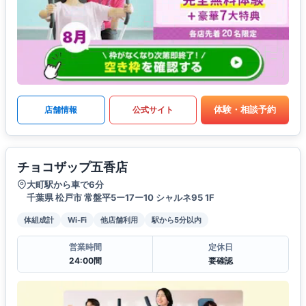
体験・相談予約
店舗情報
公式サイト
チョコザップ五香店
大町駅から車で6分
千葉県 松戸市 常盤平5ー17ー10 シャルネ95 1F
体組成計
Wi-Fi
他店舗利用
駅から5分以内
営業時間
定休日
24:00間
要確認