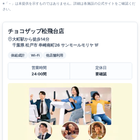
※「－」は未提供を示すものではありません。詳細は各施設の公式サイトをご確認くだ
さい。
チョコザップ松飛台店
大町駅から徒歩14分
千葉県 松戸市 串崎南町26 サンモールモリヤ 1F
体組成計
Wi-Fi
他店舗利用
営業時間
定休日
24:00間
要確認