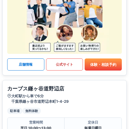
体験・相談予約
店舗情報
公式サイト
カーブス鎌ヶ谷道野辺店
大町駅から車で6分
千葉県鎌ヶ谷市道野辺本町1-4-29
駐車場
無料体験
営業時間
定休日
平日 10:00〜13:00
毎週日曜日