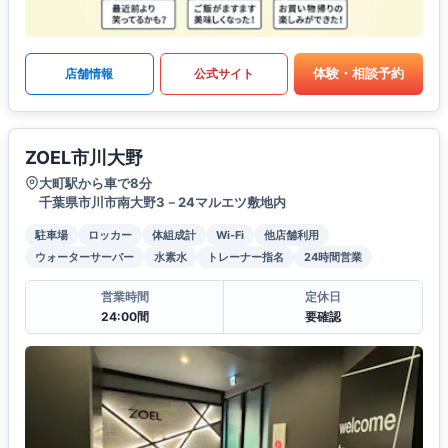
体験・相談予約
店舗情報
公式サイト
ZOEL市川大野
大町駅から車で8分
千葉県市川市南大野3－24マルエツ敷地内
駐車場
ロッカー
体組成計
Wi-Fi
他店舗利用
ウォーターサーバー
水素水
トレーナー指名
24時間営業
営業時間
定休日
24:00間
要確認