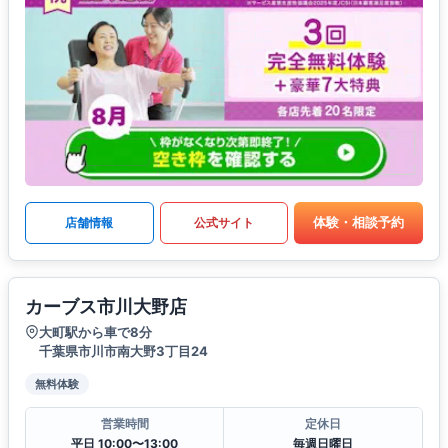
体験・相談予約
店舗情報
公式サイト
カーブス市川大野店
大町駅から車で8分
千葉県市川市南大野3丁目24
無料体験
営業時間
定休日
平日 10:00〜13:00
毎週日曜日