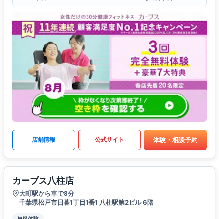
体験・相談予約
店舗情報
公式サイト
カーブス八柱店
大町駅から車で8分
千葉県松戸市日暮1丁目1番1 八柱駅第2ビル 6階
無料体験