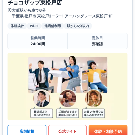
チョコザップ東松戸店
大町駅から車で6分
千葉県 松戸市 東松戸3ー5ー1 アーバングレース東松戸 1F
体組成計
Wi-Fi
他店舗利用
駅から5分以内
営業時間
定休日
24:00間
要確認
体験・相談予約
店舗情報
公式サイト