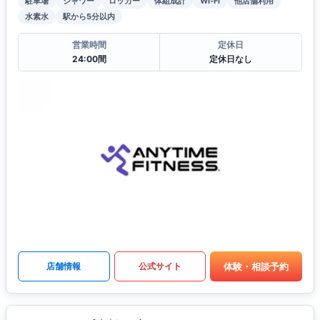
駐車場
シャワー
ロッカー
体組成計
Wi-Fi
他店舗利用
水素水
駅から5分以内
営業時間
定休日
24:00間
定休日なし
体験・相談予約
店舗情報
公式サイト