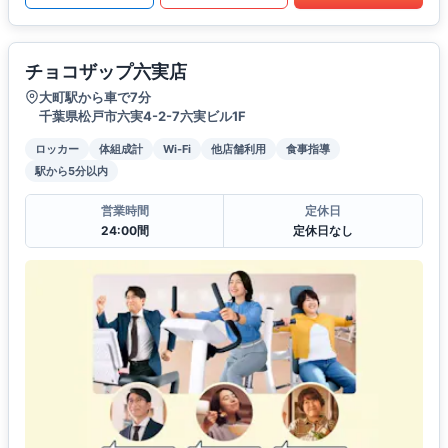
チョコザップ六実店
大町駅から車で7分
千葉県松戸市六実4-2-7六実ビル1F
ロッカー
体組成計
Wi-Fi
他店舗利用
食事指導
駅から5分以内
営業時間
定休日
24:00間
定休日なし