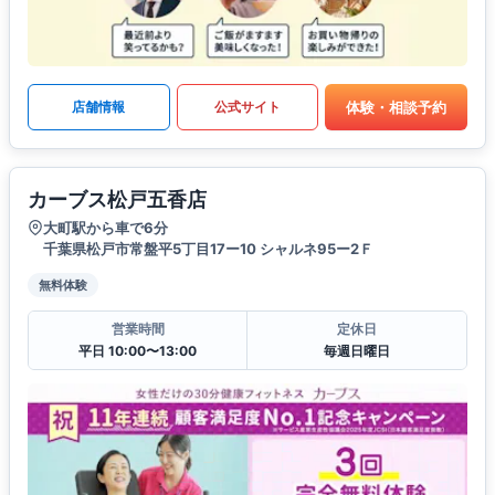
体験・相談予約
店舗情報
公式サイト
カーブス松戸五香店
大町駅から車で6分
千葉県松戸市常盤平5丁目17ー10 シャルネ95ー2Ｆ
無料体験
営業時間
定休日
平日 10:00〜13:00
毎週日曜日