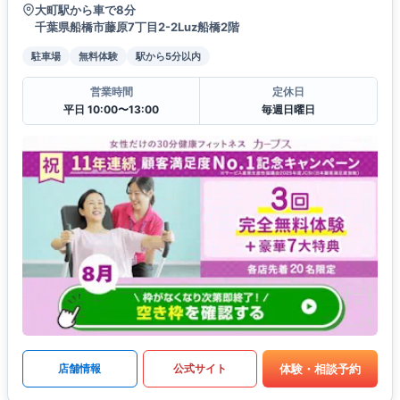
大町駅から車で8分
千葉県船橋市藤原7丁目2-2Luz船橋2階
駐車場
無料体験
駅から5分以内
営業時間
定休日
平日 10:00〜13:00
毎週日曜日
体験・相談予約
店舗情報
公式サイト