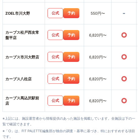
-
公式
予約
ZOEL市川大野
550円〜
カーブス松戸西友常
○
公式
予約
6,820円〜
盤平店
○
公式
予約
カーブス市川大野店
6,820円〜
○
公式
予約
カーブス八柱店
6,820円〜
カーブス馬込沢駅前
○
公式
予約
6,820円〜
店
※上記には、施設運営者から情報提供のあった施設を掲載しています。全施設は下の一
覧で確認できます。
※「○」は、FIT PALETTE編集部が独自の調査・基準に基づき、特におすすめする項目
です。