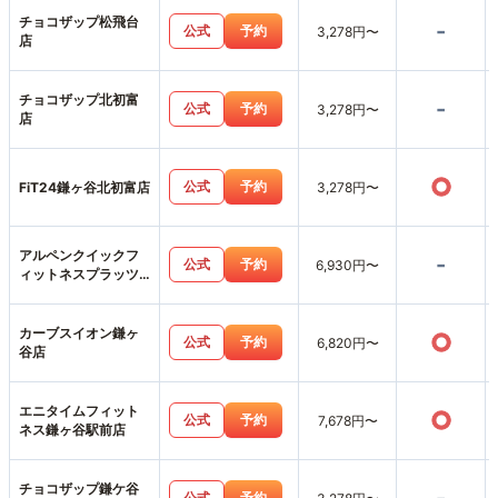
チョコザップ松飛台
-
公式
予約
3,278円〜
店
チョコザップ北初富
-
公式
予約
3,278円〜
店
○
公式
予約
FiT24鎌ヶ谷北初富店
3,278円〜
アルペンクイックフ
-
公式
予約
6,930円〜
ィットネスプラッツ
五香店
カーブスイオン鎌ヶ
○
公式
予約
6,820円〜
谷店
エニタイムフィット
○
公式
予約
7,678円〜
ネス鎌ヶ谷駅前店
チョコザップ鎌ケ谷
公式
予約