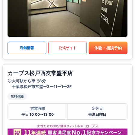
体験・相談予約
店舗情報
公式サイト
カーブス松戸西友常盤平店
大町駅から車で8分
千葉県松戸市常盤平3ー11ー1ー2F
無料体験
営業時間
定休日
平日 10:00〜13:00
毎週日曜日