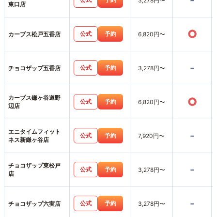
-
3,278円〜
東口店
○
公式
予約
カーブス松戸五香店
6,820円〜
-
公式
予約
チョコザップ五香店
3,278円〜
カーブス鎌ヶ谷道野
○
公式
予約
6,820円〜
辺店
エニタイムフィット
-
公式
予約
7,920円〜
ネス新鎌ヶ谷店
チョコザップ東松戸
-
公式
予約
3,278円〜
店
-
公式
予約
チョコザップ六実店
3,278円〜