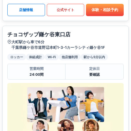
体験・相談予約
店舗情報
公式サイト
チョコザップ鎌ケ谷東口店
大町駅から車で6分
千葉県鎌ケ谷市道野辺本町1-3-1カーラシティ鎌ケ谷1F
ロッカー
体組成計
Wi-Fi
他店舗利用
駅から5分以内
営業時間
定休日
24:00間
要確認