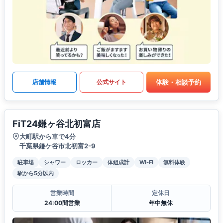
体験・相談予約
店舗情報
公式サイト
FiT24鎌ヶ谷北初富店
大町駅から車で4分
千葉県鎌ケ谷市北初富2-9
駐車場
シャワー
ロッカー
体組成計
Wi-Fi
無料体験
駅から5分以内
営業時間
定休日
24:00間営業
年中無休