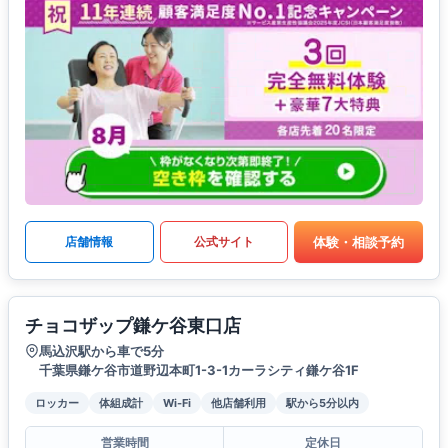
体験・相談予約
店舗情報
公式サイト
チョコザップ鎌ケ谷東口店
馬込沢駅から車で5分
千葉県鎌ケ谷市道野辺本町1-3-1カーラシティ鎌ケ谷1F
ロッカー
体組成計
Wi-Fi
他店舗利用
駅から5分以内
営業時間
定休日