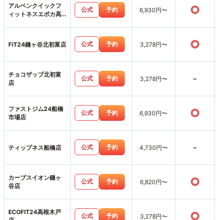
アルペンクイックフ
○
公式
予約
6,930円〜
ィットネスエポカ高
根台店
○
公式
予約
FiT24鎌ヶ谷北初富店
3,278円〜
チョコザップ北初富
-
公式
予約
3,278円〜
店
ファストジム24船橋
○
公式
予約
6,930円〜
市場店
-
公式
予約
ティップネス船橋店
4,730円〜
カーブスイオン鎌ヶ
○
公式
予約
6,820円〜
谷店
ECOFIT24高根木戸
○
公式
予約
3,278円〜