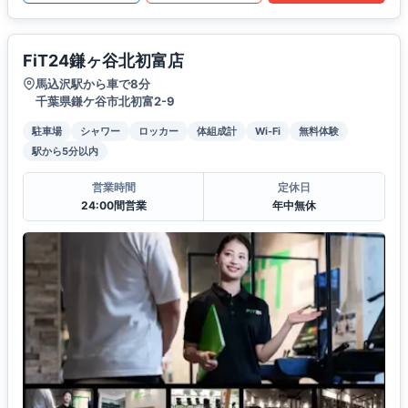
FiT24鎌ヶ谷北初富店
馬込沢駅から車で8分
千葉県鎌ケ谷市北初富2-9
駐車場
シャワー
ロッカー
体組成計
Wi-Fi
無料体験
駅から5分以内
営業時間
定休日
24:00間営業
年中無休