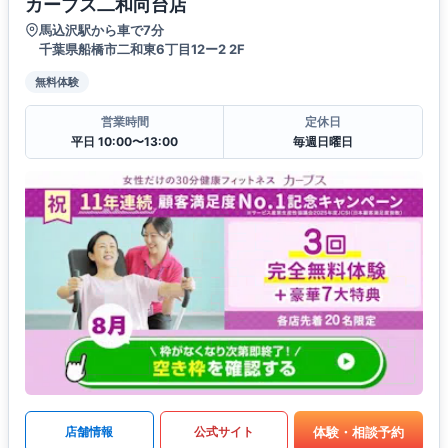
カーブス二和向台店
馬込沢駅から車で7分
千葉県船橋市二和東6丁目12ー2 2F
無料体験
営業時間
定休日
平日 10:00〜13:00
毎週日曜日
体験・相談予約
店舗情報
公式サイト