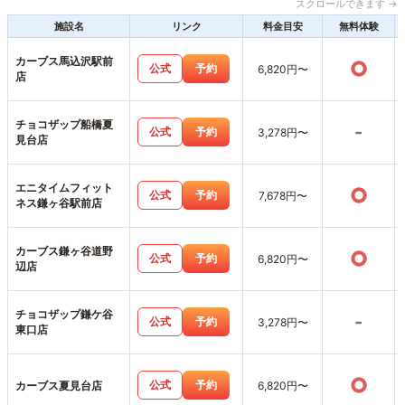
スクロールできます →
施設名
リンク
料金目安
無料体験
カーブス馬込沢駅前
○
公式
予約
6,820円〜
店
チョコザップ船橋夏
-
公式
予約
3,278円〜
見台店
エニタイムフィット
○
公式
予約
7,678円〜
ネス鎌ヶ谷駅前店
カーブス鎌ヶ谷道野
○
公式
予約
6,820円〜
辺店
チョコザップ鎌ケ谷
-
公式
予約
3,278円〜
東口店
○
公式
予約
カーブス夏見台店
6,820円〜