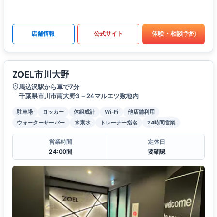
体験・相談予約
店舗情報
公式サイト
ZOEL市川大野
馬込沢駅から車で7分
千葉県市川市南大野3－24マルエツ敷地内
駐車場
ロッカー
体組成計
Wi-Fi
他店舗利用
ウォーターサーバー
水素水
トレーナー指名
24時間営業
営業時間
定休日
24:00間
要確認