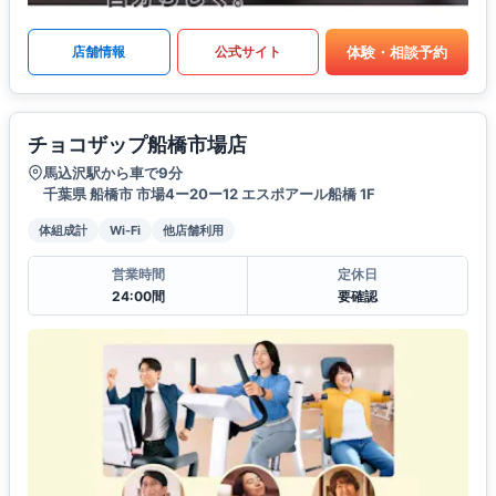
体験・相談予約
店舗情報
公式サイト
チョコザップ船橋市場店
馬込沢駅から車で9分
千葉県 船橋市 市場4ー20ー12 エスポアール船橋 1F
体組成計
Wi-Fi
他店舗利用
営業時間
定休日
24:00間
要確認