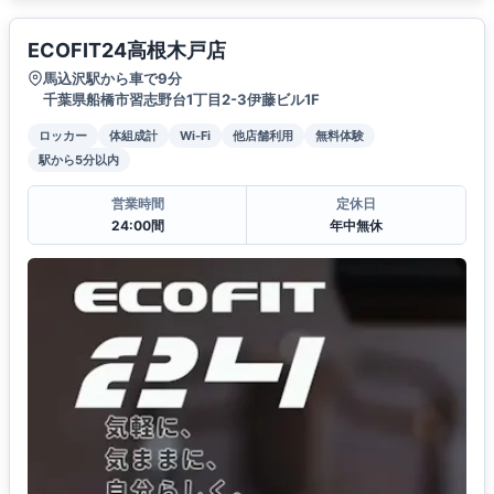
ECOFIT24高根木戸店
馬込沢駅から車で9分
千葉県船橋市習志野台1丁目2-3伊藤ビル1F
ロッカー
体組成計
Wi-Fi
他店舗利用
無料体験
駅から5分以内
営業時間
定休日
24:00間
年中無休