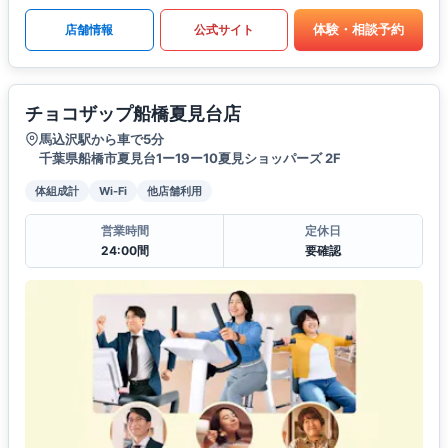
体験・相談予約
店舗情報
公式サイト
チョコザップ船橋夏見台店
馬込沢駅から車で5分
千葉県船橋市夏見台1ー19ー10夏見ショッパーズ 2F
体組成計
Wi-Fi
他店舗利用
営業時間
定休日
24:00間
要確認