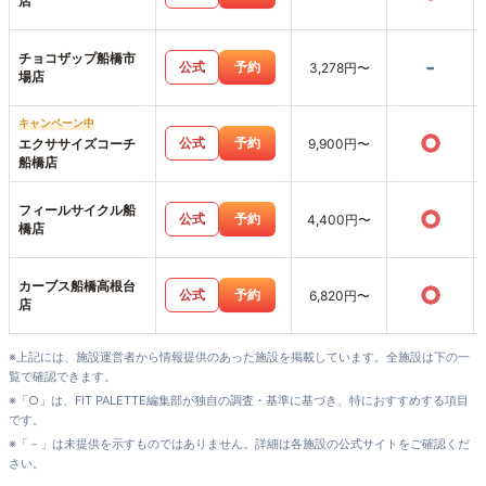
店
チョコザップ船橋市
-
公式
予約
3,278円〜
場店
キャンペーン中
○
公式
予約
エクササイズコーチ
9,900円〜
船橋店
フィールサイクル船
○
公式
予約
4,400円〜
橋店
カーブス船橋高根台
○
公式
予約
6,820円〜
店
※上記には、施設運営者から情報提供のあった施設を掲載しています。全施設は下の一
覧で確認できます。
※「○」は、FIT PALETTE編集部が独自の調査・基準に基づき、特におすすめする項目
です。
※「－」は未提供を示すものではありません。詳細は各施設の公式サイトをご確認くだ
さい。