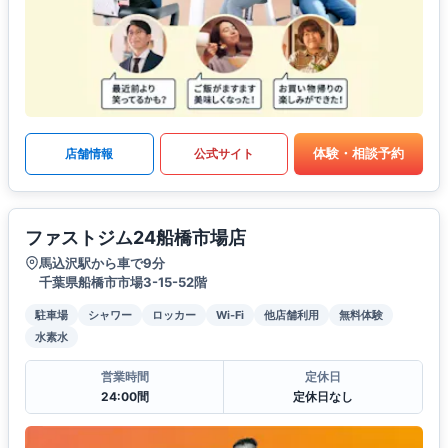
体験・相談予約
店舗情報
公式サイト
ファストジム24船橋市場店
馬込沢駅から車で9分
千葉県船橋市市場3-15-52階
駐車場
シャワー
ロッカー
Wi-Fi
他店舗利用
無料体験
水素水
営業時間
定休日
24:00間
定休日なし