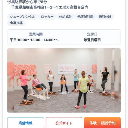
馬込沢駅から車で8分
千葉県船橋市高根台1ー2ー1 エポカ高根台店内
シューズレンタル
ロッカー
体組成計
他店舗利用
無料体験
食事指導
営業時間
定休日
平日 10:00〜13:00・14:00〜20:00
毎週日曜日
体験・相談予約
店舗情報
公式サイト