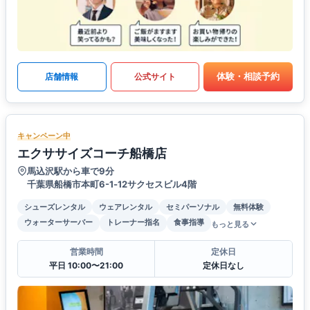
体験・相談予約
店舗情報
公式サイト
キャンペーン中
エクササイズコーチ船橋店
馬込沢駅から車で9分
千葉県船橋市本町6-1‐12サクセスビル4階
シューズレンタル
ウェアレンタル
セミパーソナル
無料体験
ウォーターサーバー
トレーナー指名
食事指導
もっと見る
営業時間
定休日
平日 10:00〜21:00
定休日なし