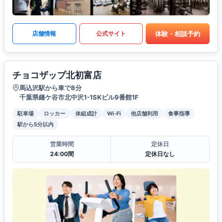
体験・相談予約
店舗情報
公式サイト
チョコザップ北初富店
馬込沢駅から車で8分
千葉県鎌ケ谷市北中沢1-1SKビル9番館1F
駐車場
ロッカー
体組成計
Wi-Fi
他店舗利用
食事指導
駅から5分以内
営業時間
定休日
24:00間
定休日なし