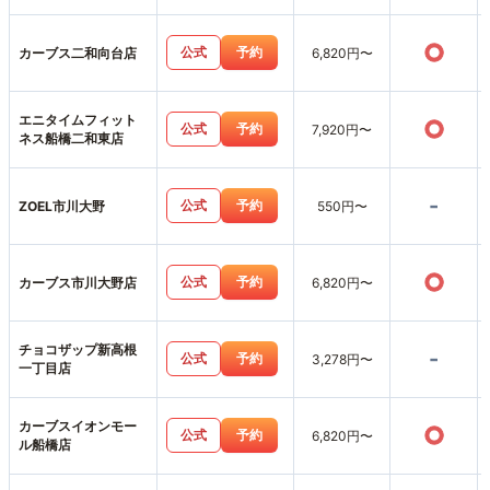
○
公式
予約
カーブス二和向台店
6,820円〜
エニタイムフィット
○
公式
予約
7,920円〜
ネス船橋二和東店
-
公式
予約
ZOEL市川大野
550円〜
○
公式
予約
カーブス市川大野店
6,820円〜
チョコザップ新高根
-
公式
予約
3,278円〜
一丁目店
カーブスイオンモー
○
公式
予約
6,820円〜
ル船橋店