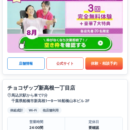
体験・相談予約
店舗情報
公式サイト
チョコザップ新高根一丁目店
馬込沢駅から車で7分
千葉県船橋市新高根1ー9ー16船橋山本ビル 2F
体組成計
Wi-Fi
他店舗利用
営業時間
定休日
24:00間
要確認