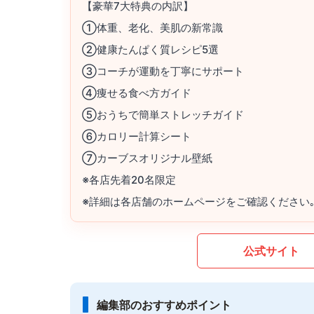
【豪華7大特典の内訳】
①体重、老化、美肌の新常識
②健康たんぱく質レシピ5選
③コーチが運動を丁寧にサポート
④痩せる食べ方ガイド
⑤おうちで簡単ストレッチガイド
⑥カロリー計算シート
⑦カーブスオリジナル壁紙
※各店先着20名限定
※詳細は各店舗のホームページをご確認ください
公式サイト
編集部のおすすめポイント