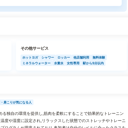
その他サービス
ホットヨガ
シャワー
ロッカー
他店舗利用
無料体験
ミネラルウォーター
水素水
女性専用
駅から5分以内
痛・肩こりが気になる人
を温める独自の環境を提供し,筋肉を柔軟にすることで効果的なトレーニン
温度や湿度に設定され,リラックスした状態でのストレッチやトレーニ
プログラムが用意されており,参加者は自分のレベルに合ったクラスを