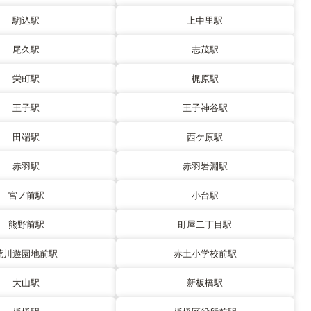
駒込駅
上中里駅
尾久駅
志茂駅
栄町駅
梶原駅
王子駅
王子神谷駅
田端駅
西ケ原駅
赤羽駅
赤羽岩淵駅
宮ノ前駅
小台駅
熊野前駅
町屋二丁目駅
荒川遊園地前駅
赤土小学校前駅
大山駅
新板橋駅