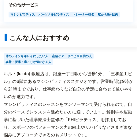
その他サービス
マシンピラティス
パーソナルピラティス
トレーナー指名
駅から5分以内
こんな人におすすめ
体のラインをキレイにしたい人
産後ケア・リハビリ目的の人
姿勢・腰痛・肩こりが気になる人
ルルト(luluto) 銀座店は、銀座一丁目駅から徒歩1分、「三和産工ビ
ル」の6階にあるマシンピラティススタジオです。営業時間は9時か
ら21時までであり、仕事終わりなど自分の予定に合わせて通いやす
いのが魅力です。
マシンピラティスのレッスンをマンツーマンで受けられるので、自
分のペースでレッスンを進めたい方に適しています。解剖学や運動
学に基づいた理学療法士監修の「PHIピラティス」を採用してお
り、スポーツのパフォーマンス力の向上やリハビリなどさまざまな
悩みにアプローチできるのもメリットです。