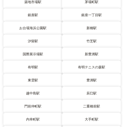
築地市場駅
茅場町駅
銀座駅
銀座一丁目駅
お台場海浜公園駅
新橋駅
汐留駅
竹芝駅
国際展示場駅
新豊洲駅
有明駅
有明テニスの森駅
東雲駅
豊洲駅
越中島駅
辰巳駅
門前仲町駅
二重橋前駅
内幸町駅
大手町駅