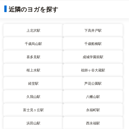
近隣のヨガを探す
上北沢駅
下高井戸駅
千歳烏山駅
千歳船橋駅
喜多見駅
成城学園前駅
桜上水駅
祖師ヶ谷大蔵駅
経堂駅
芦花公園駅
久我山駅
八幡山駅
富士見ヶ丘駅
永福町駅
浜田山駅
西永福駅