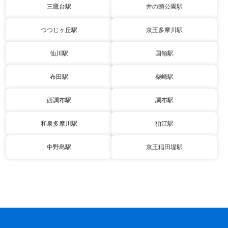
三鷹台駅
井の頭公園駅
つつじヶ丘駅
京王多摩川駅
仙川駅
国領駅
布田駅
柴崎駅
西調布駅
調布駅
和泉多摩川駅
狛江駅
中野島駅
京王稲田堤駅