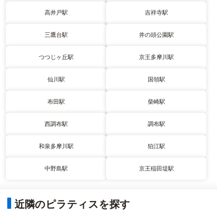
高井戸駅
吉祥寺駅
三鷹台駅
井の頭公園駅
つつじヶ丘駅
京王多摩川駅
仙川駅
国領駅
布田駅
柴崎駅
西調布駅
調布駅
和泉多摩川駅
狛江駅
中野島駅
京王稲田堤駅
近隣のピラティスを探す