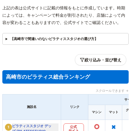
上記の表は公式サイトに記載の情報をもとに作成しています。時期
によっては、キャンペーンで料金が割引されたり、店舗によって内
容が変わることもありますので、公式サイトでご確認ください。
【高崎市で間違いのないピラティススタジオの選び方】
絞り込み・並び替え
高崎市のピラティス総合ランキング
スクロールできます →
サー
施設名
リンク
グ
マシン
マット
○
×
ピラティススタジオ デッ
公式
1
サイト