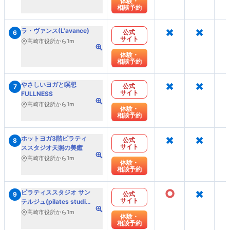
体験・
相談予約
×
×
ラ・ヴァンス(L'avance)
公式
6
サイト
高崎市役所から1m
体験・
相談予約
×
×
やさしいヨガと瞑想
公式
7
サイト
FULLNESS
高崎市役所から1m
体験・
相談予約
×
×
ホットヨガ3階ピラティ
公式
8
サイト
ススタジオ天照の美癒
高崎市役所から1m
体験・
相談予約
○
×
ピラティススタジオ サン
公式
9
サイト
テルジュ(pilates studio
santerge)
高崎市役所から1m
体験・
相談予約