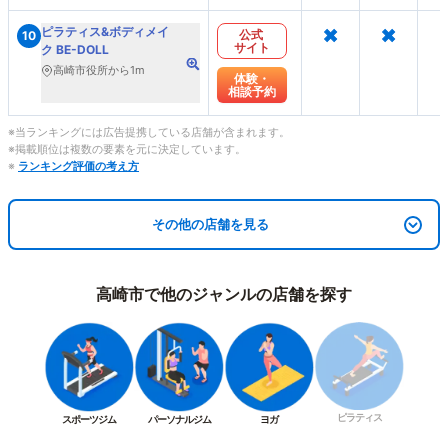
×
×
ピラティス&ボディメイ
公式
10
サイト
ク BE-DOLL
高崎市役所から1m
体験・
相談予約
※当ランキングには広告提携している店舗が含まれます。
※掲載順位は複数の要素を元に決定しています。
※
ランキング評価の考え方
その他の店舗を見る
高崎市で他のジャンルの店舗を探す
ピラティス
スポーツジム
パーソナルジム
ヨガ