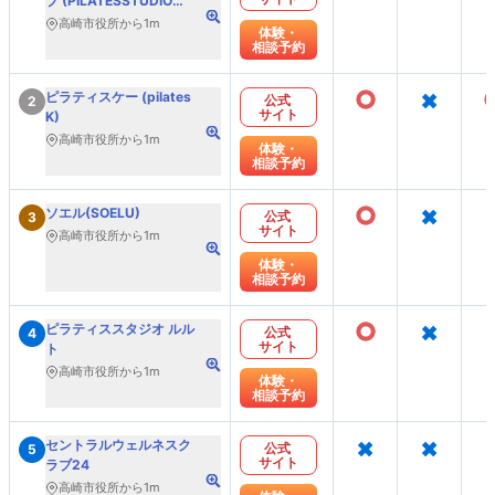
プ (PILATESSTUDIO
DEP)
高崎市役所から1m
体験・
相談予約
○
×
ピラティスケー (pilates
公式
2
サイト
K)
高崎市役所から1m
体験・
相談予約
○
×
ソエル(SOELU)
公式
3
サイト
高崎市役所から1m
体験・
相談予約
○
×
ピラティススタジオ ルル
公式
4
サイト
ト
高崎市役所から1m
体験・
相談予約
×
×
セントラルウェルネスク
公式
5
サイト
ラブ24
高崎市役所から1m