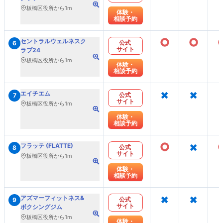
板橋区役所から1m
体験・
相談予約
○
○
セントラルウェルネスク
公式
6
サイト
ラブ24
板橋区役所から1m
体験・
相談予約
×
×
エイチエム
公式
7
サイト
板橋区役所から1m
体験・
相談予約
○
×
フラッテ (FLATTE)
公式
8
サイト
板橋区役所から1m
体験・
相談予約
×
×
アズマーフィットネス&
公式
9
サイト
ボクシングジム
板橋区役所から1m
体験・