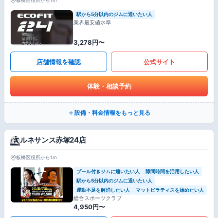
板橋区役所から1m
駅から5分以内のジムに通いたい人
業界最安値水準
3,278円〜
店舗情報を確認
公式サイト
体験・相談予約
設備・料金情報をもっと見る
ルネサンス赤塚24店
板橋区役所から1m
プール付きジムに通いたい人
隙間時間を活用したい人
駅から5分以内のジムに通いたい人
運動不足を解消したい人
マットピラティスを始めたい人
総合スポーツクラブ
4,950円〜