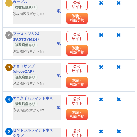
×
×
カーブス
公式
1
サイト
複数店舗あり
板橋区役所から1m
体験・
相談予約
×
×
ファストジム24
公式
2
サイト
(FASTGYM24)
複数店舗あり
体験・
板橋区役所から1m
相談予約
×
×
チョコザップ
公式
3
サイト
(chocoZAP)
複数店舗あり
体験・
板橋区役所から1m
相談予約
×
×
エニタイムフィットネス
公式
4
サイト
複数店舗あり
板橋区役所から1m
体験・
相談予約
×
×
セントラルフィットネス
公式
5
サイト
クラブ