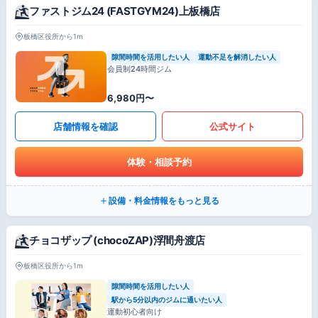
ファストジム24 (FASTGYM24)上板橋店
板橋区役所から1m
隙間時間を活用したい人
運動不足を解消したい人
会員制24時間ジム
6,980円〜
店舗情報を確認
公式サイト
体験・相談予約
設備・料金情報をもっと見る
チョコザップ (chocoZAP)浮間舟渡店
板橋区役所から1m
隙間時間を活用したい人
駅から5分以内のジムに通いたい人
運動初心者向け