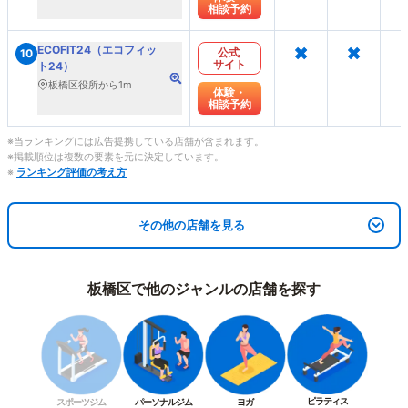
相談予約
×
×
ECOFIT24（エコフィッ
公式
10
サイト
ト24）
板橋区役所から1m
体験・
相談予約
※当ランキングには広告提携している店舗が含まれます。
※掲載順位は複数の要素を元に決定しています。
※
ランキング評価の考え方
その他の店舗を見る
板橋区で他のジャンルの店舗を探す
ピラティス
スポーツジム
パーソナルジム
ヨガ