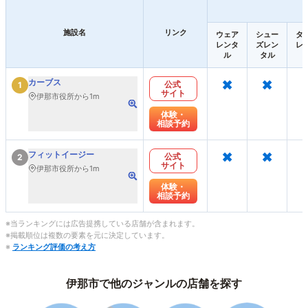
施設名
リンク
ウェア
シュー
タ
レンタ
ズレン
レ
ル
タル
×
×
カーブス
公式
1
サイト
伊那市役所から1m
体験・
相談予約
×
×
フィットイージー
公式
2
サイト
伊那市役所から1m
体験・
相談予約
※当ランキングには広告提携している店舗が含まれます。
※掲載順位は複数の要素を元に決定しています。
※
ランキング評価の考え方
伊那市で他のジャンルの店舗を探す