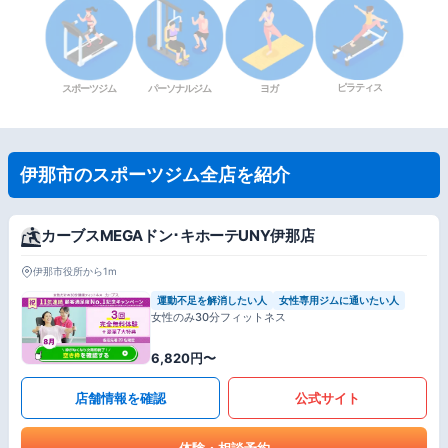
ピラティス
スポーツジム
パーソナルジム
ヨガ
伊那市のスポーツジム全店を紹介
カーブスMEGAドン･キホーテUNY伊那店
伊那市役所から1m
運動不足を解消したい人
女性専用ジムに通いたい人
女性のみ30分フィットネス
6,820円〜
店舗情報を確認
公式サイト
体験・相談予約