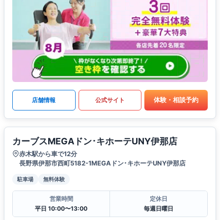
体験・相談予約
店舗情報
公式サイト
カーブスMEGAドン･キホーテUNY伊那店
赤木駅から車で12分
長野県伊那市西町5182-1MEGAドン･キホーテUNY伊那店
駐車場
無料体験
営業時間
定休日
平日 10:00〜13:00
毎週日曜日