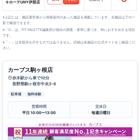
キホーテUNY伊那店
※上記には、施設運営者から情報提供のあった施設を掲載しています。全施設は下の一
覧で確認できます。
※「○」は、FIT PALETTE編集部が独自の調査・基準に基づき、特におすすめする項目
です。
※「－」は未提供を示すものではありません。詳細は各施設の公式サイトをご確認くだ
さい。
カーブス駒ヶ根店
赤木駅から車で10分
長野県駒ヶ根市中央3-6
駐車場
無料体験
営業時間
定休日
平日 10:00〜13:00
毎週日曜日