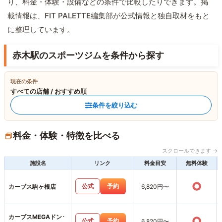
り、料金・体験・設備などの条件で比較したりできます。掲
載情報は、FIT PALETTE編集部が公式情報と独自取材をもと
に整理しています。
赤木駅のスポーツジムを条件から探す
現在の条件
すべての店舗 / おすすめ順
条件を絞り込む
料金・体験・特徴を比べる
スクロールできます →
施設名
リンク
料金目安
無料体験
○
公式
予約
カーブス駒ヶ根店
6,820円〜
カーブスMEGAドン･
○
公式
予約
6,820円〜