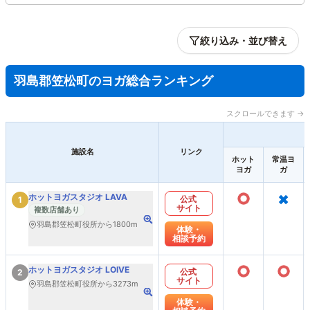
絞り込み・並び替え
羽島郡笠松町のヨガ総合ランキング
スクロールできます →
施設名
リンク
ホット
常温ヨ
ヨガ
ガ
○
×
ホットヨガスタジオ LAVA
公式
1
サイト
複数店舗あり
羽島郡笠松町役所から1800m
体験・
相談予約
○
○
ホットヨガスタジオ LOIVE
公式
2
サイト
羽島郡笠松町役所から3273m
体験・