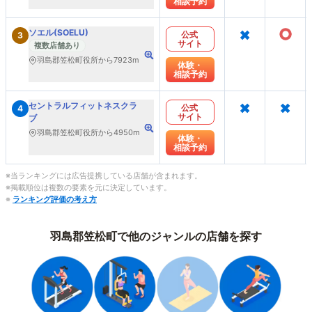
相談予約
×
○
ソエル(SOELU)
公式
3
サイト
複数店舗あり
羽島郡笠松町役所から7923m
体験・
相談予約
×
×
セントラルフィットネスクラ
公式
4
サイト
ブ
羽島郡笠松町役所から4950m
体験・
相談予約
※当ランキングには広告提携している店舗が含まれます。
※掲載順位は複数の要素を元に決定しています。
※
ランキング評価の考え方
羽島郡笠松町で他のジャンルの店舗を探す