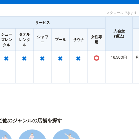
スクロールできます 
サービス
入会金
シュー
タオル
(税込)
シャワ
女性専
ズレン
レンタ
プール
サウナ
ー
用
タル
ル
×
×
×
×
×
○
16,500円
月
で他のジャンルの店舗を探す