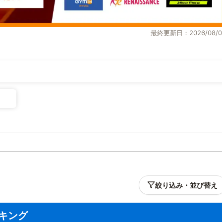
最終更新日：2026/08/0
絞り込み・並び替え
キング