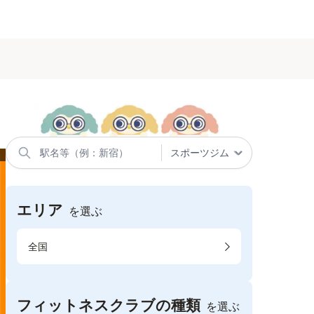
エリア
を選ぶ
全国
フィットネスクラブの種類
を選ぶ