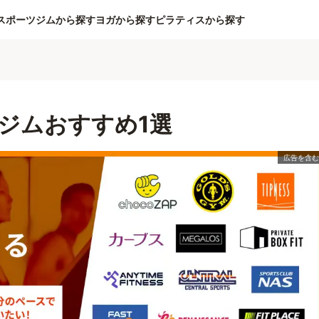
スポーツジムから探す
ヨガから探す
ピラティスから探す
ジムおすすめ1選