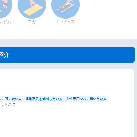
ピラティス
ルジム
ヨガ
紹介
ムに通いたい人
運動不足を解消したい人
女性専用ジムに通いたい人
ィットネス