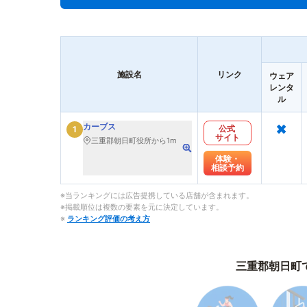
施設名
リンク
ウェア
レンタ
ル
×
カーブス
公式
1
サイト
三重郡朝日町役所から1m
体験・
相談予約
※当ランキングには広告提携している店舗が含まれます。
※掲載順位は複数の要素を元に決定しています。
※
ランキング評価の考え方
三重郡朝日町