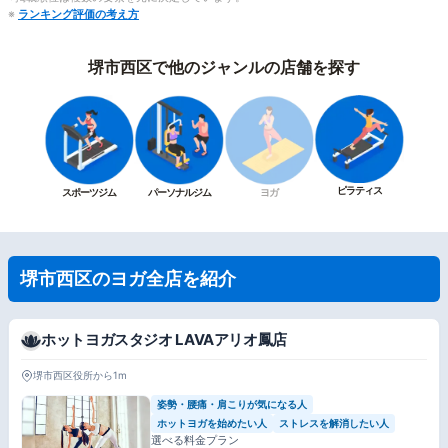
※
ランキング評価の考え方
堺市西区で他のジャンルの店舗を探す
ピラティス
スポーツジム
パーソナルジム
ヨガ
堺市西区のヨガ全店を紹介
ホットヨガスタジオ LAVAアリオ鳳店
堺市西区役所から1m
姿勢・腰痛・肩こりが気になる人
ホットヨガを始めたい人
ストレスを解消したい人
選べる料金プラン