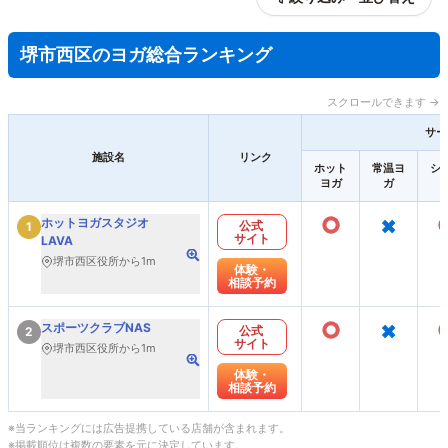
堺市西区のヨガ総合ランキング
スクロールできます →
サー
施設名
リンク
ホット
常温ヨ
シ
ヨガ
ガ
○
×
ホットヨガスタジオ
公式
1
サイト
LAVA
堺市西区役所から1m
体験・
相談予約
○
×
スポーツクラブNAS
公式
2
サイト
堺市西区役所から1m
体験・
相談予約
※当ランキングには広告提携している店舗が含まれます。
※掲載順位は複数の要素を元に決定しています。