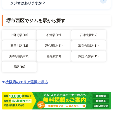
タジオはありますか？
堺市西区でジムを駅から探す
上野芝駅(13)
石津駅(12)
石津北駅(12)
石津川駅(12)
津久野駅(11)
浜寺公園駅(11)
浜寺駅前駅(11)
船尾駅(11)
諏訪ノ森駅(11)
鳳駅(10)
大阪府のエリア選択に戻る