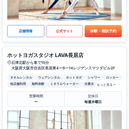
体験・相談予約
店舗情報
公式サイト
ホットヨガスタジオ LAVA長居店
石津北駅から車で15分
大阪府大阪市住吉区長居東4ー9ー14レジデンスマツダビル2F
タオルレンタル
ウェアレンタル
ホットヨガ
シャワー
ロッカー
他店舗利用
無料体験
ミネラルウォーター
水素水
もっと見る
営業時間
定休日
ー
毎週木曜日