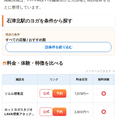
とに整理しています。
石津北駅のヨガを条件から探す
現在の条件
すべての店舗 / おすすめ順
条件を絞り込む
料金・体験・特徴を比べる
スクロールできます →
施設名
リンク
料金目安
無料体験
○
公式
予約
ソエル堺東店
7,678円〜
ホットヨガスタジオ
○
公式
予約
3,800円〜
LAVA堺東アネックス