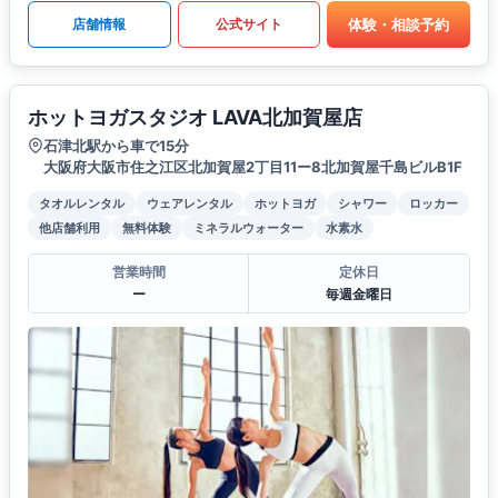
体験・相談予約
店舗情報
公式サイト
ホットヨガスタジオ LAVA北加賀屋店
石津北駅から車で15分
大阪府大阪市住之江区北加賀屋2丁目11ー8北加賀屋千島ビルB1F
タオルレンタル
ウェアレンタル
ホットヨガ
シャワー
ロッカー
他店舗利用
無料体験
ミネラルウォーター
水素水
営業時間
定休日
ー
毎週金曜日