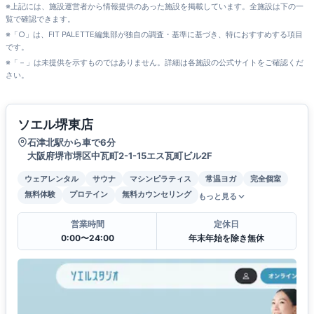
※上記には、施設運営者から情報提供のあった施設を掲載しています。全施設は下の一
覧で確認できます。
※「○」は、FIT PALETTE編集部が独自の調査・基準に基づき、特におすすめする項目
です。
※「－」は未提供を示すものではありません。詳細は各施設の公式サイトをご確認くだ
さい。
ソエル堺東店
石津北駅から車で6分
大阪府堺市堺区中瓦町2-1-15エス瓦町ビル2F
ウェアレンタル
サウナ
マシンピラティス
常温ヨガ
完全個室
無料体験
プロテイン
無料カウンセリング
もっと見る
営業時間
定休日
0:00〜24:00
年末年始を除き無休