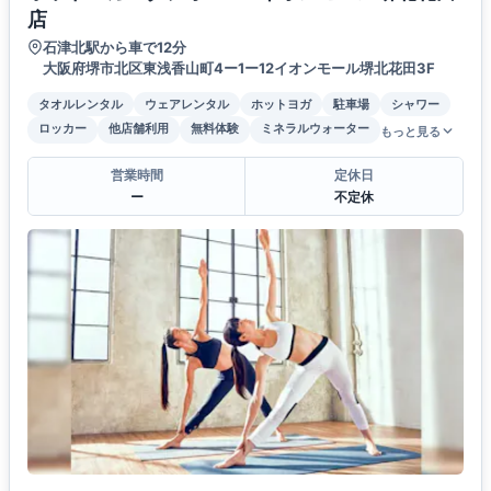
店
石津北駅から車で12分
大阪府堺市北区東浅香山町4ー1ー12イオンモール堺北花田3F
タオルレンタル
ウェアレンタル
ホットヨガ
駐車場
シャワー
ロッカー
他店舗利用
無料体験
ミネラルウォーター
もっと見る
営業時間
定休日
ー
不定休