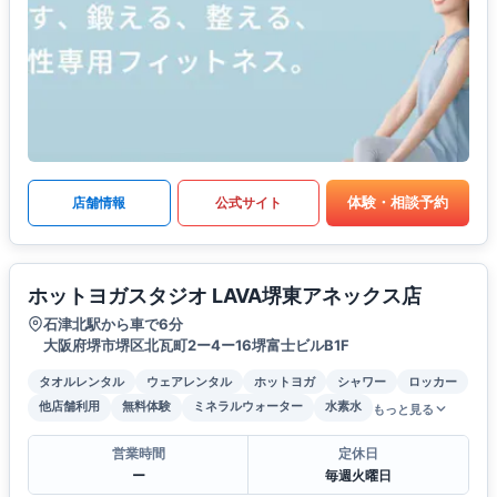
体験・相談予約
店舗情報
公式サイト
ホットヨガスタジオ LAVA堺東アネックス店
石津北駅から車で6分
大阪府堺市堺区北瓦町2ー4ー16堺富士ビルB1F
タオルレンタル
ウェアレンタル
ホットヨガ
シャワー
ロッカー
他店舗利用
無料体験
ミネラルウォーター
水素水
もっと見る
営業時間
定休日
ー
毎週火曜日