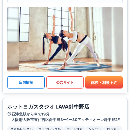
体験・相談予約
店舗情報
公式サイト
ホットヨガスタジオ LAVA針中野店
石津北駅から車で19分
大阪府大阪市東住吉区針中野3ー1ー30アクティオーレ針中野2F
タオルレンタル
ウェアレンタル
ホットヨガ
シャワー
ロッカー