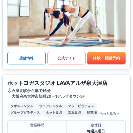
体験・相談予約
店舗情報
公式サイト
ホットヨガスタジオ LAVAアルザ泉大津店
石津北駅から車で16分
大阪府泉大津市旭町20ー1アルザタウン5F
タオルレンタル
ウェアレンタル
マットピラティス
グループピラティス
ホットヨガ
常温ヨガ
駐車場
もっと見る
営業時間
定休日
ー
毎週火曜日