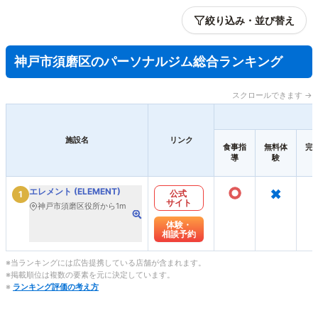
絞り込み・並び替え
神戸市須磨区のパーソナルジム総合ランキング
スクロールできます →
施設名
リンク
食事指
無料体
完
導
験
○
×
エレメント (ELEMENT)
公式
1
サイト
神戸市須磨区役所から1m
体験・
相談予約
※当ランキングには広告提携している店舗が含まれます。
※掲載順位は複数の要素を元に決定しています。
※
ランキング評価の考え方