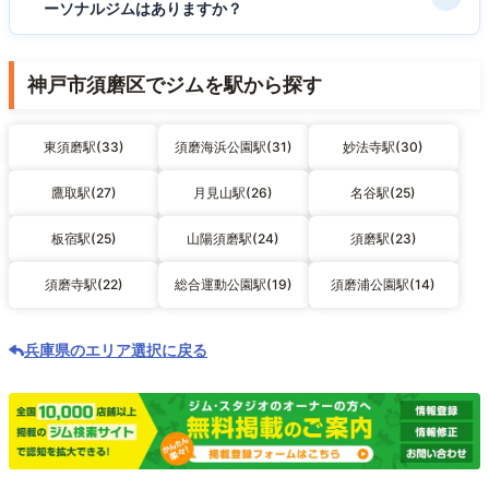
ーソナルジムはありますか？
神戸市須磨区でジムを駅から探す
東須磨駅(33)
須磨海浜公園駅(31)
妙法寺駅(30)
鷹取駅(27)
月見山駅(26)
名谷駅(25)
板宿駅(25)
山陽須磨駅(24)
須磨駅(23)
須磨寺駅(22)
総合運動公園駅(19)
須磨浦公園駅(14)
兵庫県のエリア選択に戻る