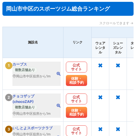
岡山市中区のスポーツジム総合ランキング
スクロールできます →
施設名
リンク
ウェア
シュー
タ
レンタ
ズレン
レ
ル
タル
×
×
カーブス
公式
1
サイト
複数店舗あり
岡山市中区役所から1m
体験・
相談予約
×
×
チョコザップ
公式
2
サイト
(chocoZAP)
複数店舗あり
体験・
岡山市中区役所から1m
相談予約
×
×
いしとよスポーツクラブ
公式
3
サイト
岡山市中区役所から1m