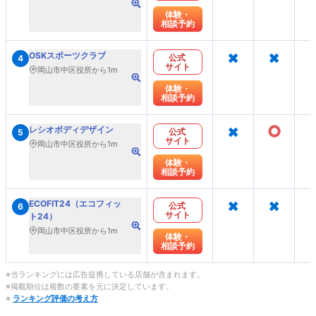
体験・
相談予約
×
×
OSKスポーツクラブ
公式
4
サイト
岡山市中区役所から1m
体験・
相談予約
×
○
レシオボディデザイン
公式
5
サイト
岡山市中区役所から1m
体験・
相談予約
×
×
ECOFIT24（エコフィッ
公式
6
サイト
ト24）
岡山市中区役所から1m
体験・
相談予約
※当ランキングには広告提携している店舗が含まれます。
※掲載順位は複数の要素を元に決定しています。
※
ランキング評価の考え方