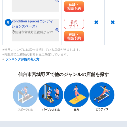
体験・
相談予約
×
×
kondition space(コンディ
公式
8
サイト
ションスペース)
仙台市宮城野区役所から1m
体験・
相談予約
※当ランキングには広告提携している店舗が含まれます。
※掲載順位は複数の要素を元に決定しています。
※
ランキング評価の考え方
仙台市宮城野区で他のジャンルの店舗を探す
ピラティス
スポーツジム
パーソナルジム
ヨガ