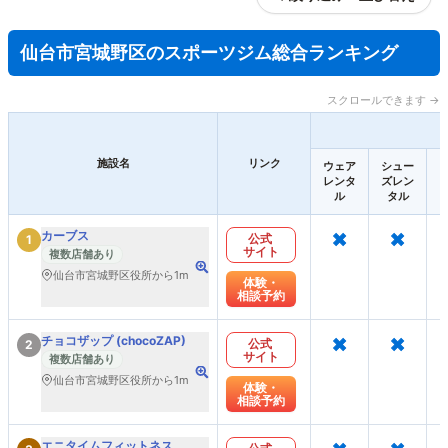
仙台市宮城野区のスポーツジム総合ランキング
スクロールできます →
施設名
リンク
ウェア
シュー
レンタ
ズレン
ル
タル
×
×
カーブス
公式
1
サイト
複数店舗あり
仙台市宮城野区役所から1m
体験・
相談予約
×
×
チョコザップ (chocoZAP)
公式
2
サイト
複数店舗あり
仙台市宮城野区役所から1m
体験・
相談予約
×
×
エニタイムフィットネス