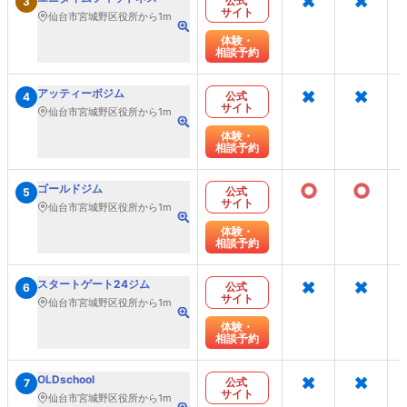
公式
3
サイト
仙台市宮城野区役所から1m
体験・
相談予約
×
×
アッティーボジム
公式
4
サイト
仙台市宮城野区役所から1m
体験・
相談予約
○
○
ゴールドジム
公式
5
サイト
仙台市宮城野区役所から1m
体験・
相談予約
×
×
スタートゲート24ジム
公式
6
サイト
仙台市宮城野区役所から1m
体験・
相談予約
×
×
OLDschool
公式
7
サイト
仙台市宮城野区役所から1m