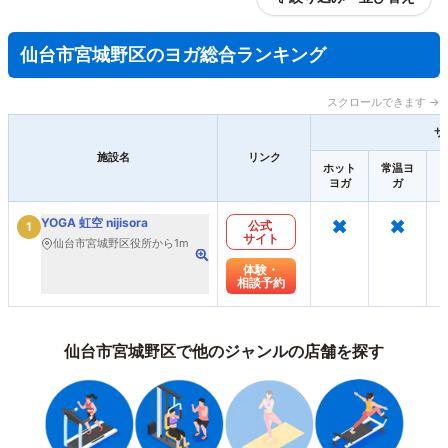
仙台市宮城野区のヨガ総合ランキング
スクロールできます →
サ
施設名
リンク
ホット
常温ヨ
ヨガ
ガ
×
×
YOGA 虹空 nijisora
公式
1
サイト
仙台市宮城野区役所から1m
体験・
相談予約
仙台市宮城野区で他のジャンルの店舗を探す