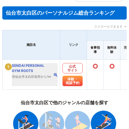
仙台市太白区のパーソナルジム総合ランキング
スクロールできます →
施設名
リンク
食事指
無料体
完
導
験
○
○
SENDAI PERSONAL
公式
1
サイト
GYM ROOTS
仙台市太白区役所から1m
体験・
相談予約
仙台市太白区で他のジャンルの店舗を探す