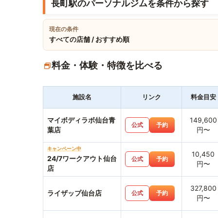
長町駅のパーソナルジムを条件から探す
現在の条件
すべての店舗 / おすすめ順
料金・体験・特徴を比べる
施設名
リンク
料金目安
マイボディラボ仙台青
149,600
公式
予約
葉店
円〜
キャンペーン中
10,450
24/7ワークアウト仙台
公式
予約
円〜
店
327,800
ライザップ仙台店
公式
予約
円〜