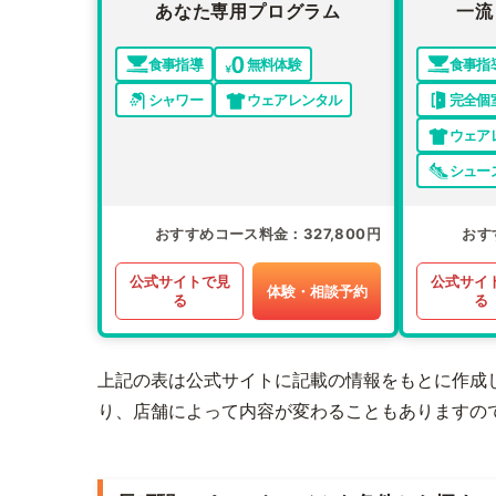
あなた専用プログラム
一流
食事指導
無料体験
食事指
シャワー
ウェアレンタル
完全個
ウェア
シュー
おすすめコース料金
327,800円
おす
公式サイトで見
公式サイ
体験・相談予約
る
る
上記の表は公式サイトに記載の情報をもとに作成
り、店舗によって内容が変わることもありますの