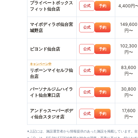
プライベートボックス
4,400円
公式
予約
フィット仙台店
マイボディラボ仙台宮
149,600
公式
予約
城野店
円〜
102,300
ビヨンド仙台店
公式
予約
円〜
キャンペーン中
83,600
リボーンマイセルフ仙
公式
予約
円〜
台店
パーソナルジムハイラ
30,800
公式
予約
イト仙台東口店
円〜
アンドゥスーパーボデ
17,600
公式
予約
ィ仙台スタジオ店
円〜
※上記には、施設運営者から情報提供のあった施設を掲載しています。