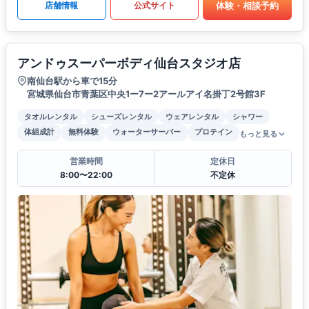
体験・相談予約
店舗情報
公式サイト
アンドゥスーパーボディ仙台スタジオ店
南仙台駅から車で15分
宮城県仙台市青葉区中央1ー7ー2アールアイ名掛丁2号館3F
タオルレンタル
シューズレンタル
ウェアレンタル
シャワー
体組成計
無料体験
ウォーターサーバー
プロテイン
もっと見る
営業時間
定休日
8:00〜22:00
不定休