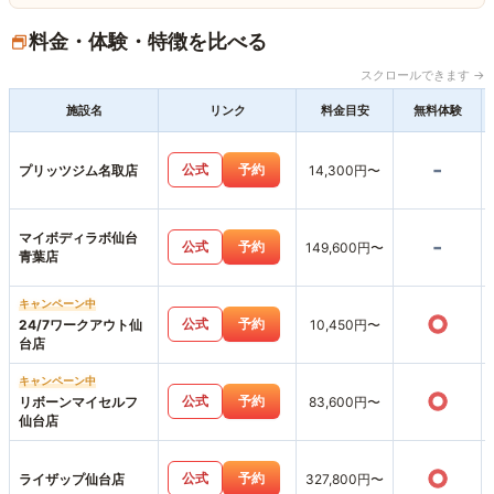
料金・体験・特徴を比べる
スクロールできます →
施設名
リンク
料金目安
無料体験
-
公式
予約
プリッツジム名取店
14,300円〜
マイボディラボ仙台
-
公式
予約
149,600円〜
青葉店
キャンペーン中
○
公式
予約
24/7ワークアウト仙
10,450円〜
台店
キャンペーン中
○
公式
予約
リボーンマイセルフ
83,600円〜
仙台店
○
公式
予約
ライザップ仙台店
327,800円〜