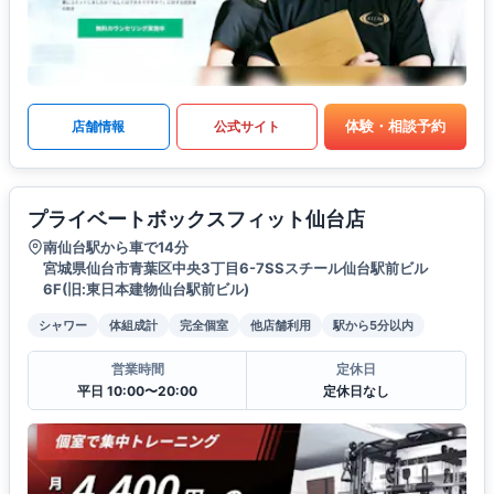
体験・相談予約
店舗情報
公式サイト
プライベートボックスフィット仙台店
南仙台駅から車で14分
宮城県仙台市青葉区中央3丁目6-7SSスチール仙台駅前ビル
6F(旧:東日本建物仙台駅前ビル)
シャワー
体組成計
完全個室
他店舗利用
駅から5分以内
営業時間
定休日
平日 10:00〜20:00
定休日なし