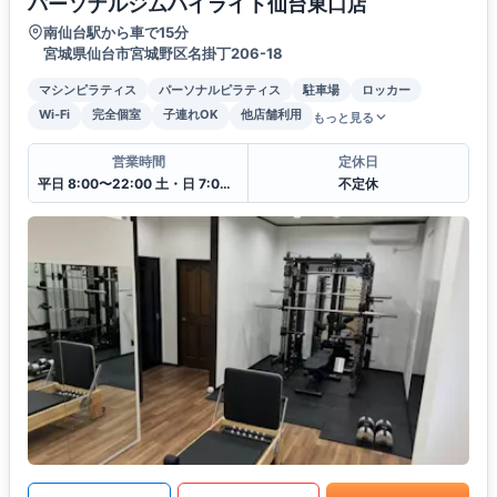
パーソナルジムハイライト仙台東口店
南仙台駅から車で15分
宮城県仙台市宮城野区名掛丁206-18
マシンピラティス
パーソナルピラティス
駐車場
ロッカー
Wi-Fi
完全個室
子連れOK
他店舗利用
もっと見る
営業時間
定休日
平日 8:00〜22:00 土・日 7:00〜21:00
不定休