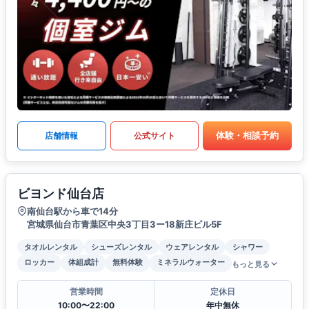
体験・相談予約
店舗情報
公式サイト
ビヨンド仙台店
南仙台駅から車で14分
宮城県仙台市青葉区中央3丁目3ー18新庄ビル5F
タオルレンタル
シューズレンタル
ウェアレンタル
シャワー
ロッカー
体組成計
無料体験
ミネラルウォーター
もっと見る
営業時間
定休日
10:00〜22:00
年中無休