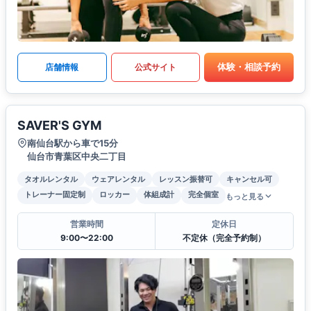
体験・相談予約
店舗情報
公式サイト
SAVER'S GYM
南仙台駅から車で15分
仙台市青葉区中央二丁目
タオルレンタル
ウェアレンタル
レッスン振替可
キャンセル可
トレーナー固定制
ロッカー
体組成計
完全個室
もっと見る
営業時間
定休日
9:00〜22:00
不定休（完全予約制）