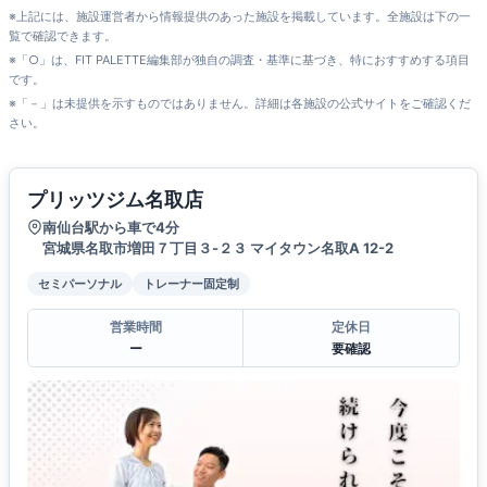
※上記には、施設運営者から情報提供のあった施設を掲載しています。全施設は下の一
覧で確認できます。
※「○」は、FIT PALETTE編集部が独自の調査・基準に基づき、特におすすめする項目
です。
※「－」は未提供を示すものではありません。詳細は各施設の公式サイトをご確認くだ
さい。
プリッツジム名取店
南仙台駅から車で4分
宮城県名取市増田７丁目３-２３ マイタウン名取A 12-2
セミパーソナル
トレーナー固定制
営業時間
定休日
ー
要確認