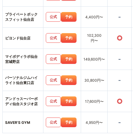
プライベートボック
-
公式
予約
4,400円〜
スフィット仙台店
102,300
○
公式
予約
ビヨンド仙台店
円〜
マイボディラボ仙台
-
公式
予約
149,600円〜
宮城野店
パーソナルジムハイ
-
公式
予約
30,800円〜
ライト仙台東口店
アンドゥスーパーボ
○
公式
予約
17,600円〜
ディ仙台スタジオ店
-
公式
予約
SAVER'S GYM
4,950円〜