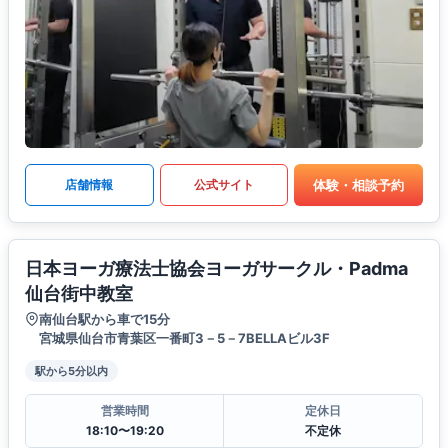
体験・相談予約
店舗情報
公式サイト
日本ヨーガ療法士協会ヨーガサークル・Padma
仙台街中教室
南仙台駅から車で15分
宮城県仙台市青葉区一番町3－5－7BELLAビル3F
駅から5分以内
営業時間
定休日
18:10〜19:20
不定休